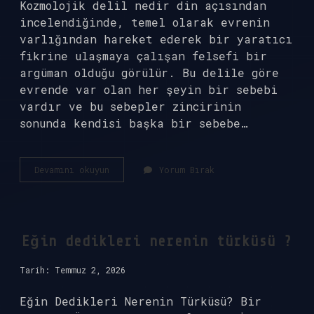
Kozmolojik delil nedir din açısından
incelendiğinde, temel olarak evrenin
varlığından hareket ederek bir yaratıcı
fikrine ulaşmaya çalışan felsefi bir
argüman olduğu görülür. Bu delile göre
evrende var olan her şeyin bir sebebi
vardır ve bu sebepler zincirinin
sonunda kendisi başka bir sebebe…
Kozmolojik
Devamını okuyun
Yorum Bırak
delil
nedir
din
?
Eğin dedikleri nerenin türküsü ?
Tarih: Temmuz 2, 2026
Eğin Dedikleri Nerenin Türküsü? Bir