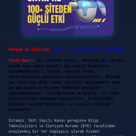
Reklam ve İletişim:
Skype: live:.cid.575569c608265c69
Yasal Uyarı:
Bu internet sitesi, herhangi bir marka,
kurum veya şahıs şirketi ile hiçbir bağlantısı
bulunmamaktadır. Sitede yalnızca kendi
hazırladığımız makaleler paylaşılmaktadır. Burada
yer alan içerikler haber niteliği taşımamakta olup,
gerçek kurum ve kişiler hakkında paylaşım
yapılmamaktadır. Gerçek kurum ve kişiler ile isim
benzerlikleri tamamen tesadüfidir. Sitemizdeki
bilgiler taslak halindedir ve tavsiye niteliği
taşımazlar.
Sitemiz, 5651 Sayılı Kanun gereğince Bilgi
Teknolojileri ve İletişim Kurumu (BTK) tarafından
onaylanmış bir Yer Sağlayıcı olarak hizmet