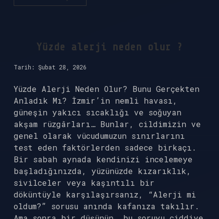
Bölümü
neye
bakıyor
?
Yüzde alerji neden olur ?
Tarih: Şubat 28, 2026
Yüzde Alerji Neden Olur? Bunu Gerçekten
Anladık Mı? İzmir’in nemli havası,
güneşin yakıcı sıcaklığı ve soğuyan
akşam rüzgârları… Bunlar, cildimizin ve
genel olarak vücudumuzun sınırlarını
test eden faktörlerden sadece birkaçı.
Bir sabah aynada kendinizi incelemeye
başladığınızda, yüzünüzde kızarıklık,
sivilceler veya kaşıntılı bir
döküntüyle karşılaşırsanız, “Alerji mi
oldum?” sorusu anında kafanıza takılır.
Ama sonra bir düşünün, bu soruyu ciddiye