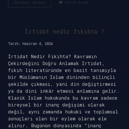
Eğin
Devamını okuyun
Yorum Bırak
dedikleri
nerenin
türküsü
?
İrtidat nedir fıkıhta ?
Tarih: Haziran 4, 2026
İrtidat Nedir Fıkıhta? Kavramın
Çekirdeğini Doğru Anlamak İrtidat,
fıkıh literatüründe en basit tanımıyla
bir Müslümanın İslam dininden bilinçli
şekilde çıkması, yani din değiştirmesi
ya da dini inkâr etmesi anlamına gelir.
Klasik İslam hukukunda bu kavram sadece
bireysel bir inanç değişimi olarak
değil, aynı zamanda hukuki ve toplumsal
sonuçları olan bir eylem olarak ele
alınır. Bugünün dünyasında “inanç