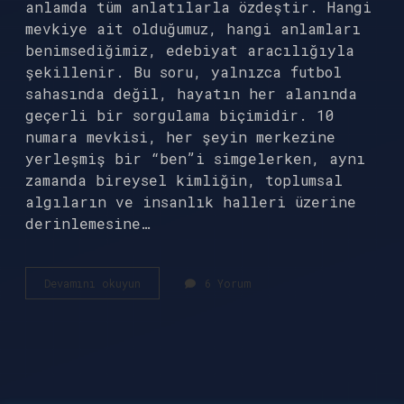
anlamda tüm anlatılarla özdeştir. Hangi
mevkiye ait olduğumuz, hangi anlamları
benimsediğimiz, edebiyat aracılığıyla
şekillenir. Bu soru, yalnızca futbol
sahasında değil, hayatın her alanında
geçerli bir sorgulama biçimidir. 10
numara mevkisi, her şeyin merkezine
yerleşmiş bir “ben”i simgelerken, aynı
zamanda bireysel kimliğin, toplumsal
algıların ve insanlık halleri üzerine
derinlemesine…
10
Devamını okuyun
6 Yorum
numara
mevkisi
neresi
?