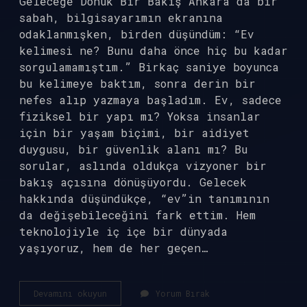
Geleceğe Dönük Bir Bakış Ankara’da bir
sabah, bilgisayarımın ekranına
odaklanmışken, birden düşündüm: “Ev
kelimesi ne? Bunu daha önce hiç bu kadar
sorgulamamıştım.” Birkaç saniye boyunca
bu kelimeye baktım, sonra derin bir
nefes alıp yazmaya başladım. Ev, sadece
fiziksel bir yapı mı? Yoksa insanlar
için bir yaşam biçimi, bir aidiyet
duygusu, bir güvenlik alanı mı? Bu
sorular, aslında oldukça vizyoner bir
bakış açısına dönüşüyordu. Gelecek
hakkında düşündükçe, “ev”in tanımının
da değişebileceğini fark ettim. Hem
teknolojiyle iç içe bir dünyada
yaşıyoruz, hem de her geçen…
Ev
Devamını okuyun
Yorum Bırak
kelimesi