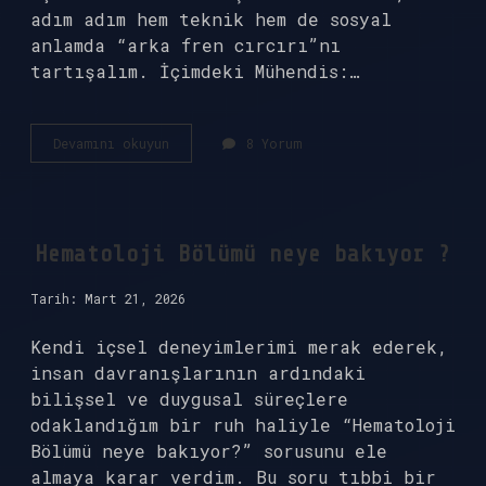
adım adım hem teknik hem de sosyal
anlamda “arka fren cırcırı”nı
tartışalım. İçimdeki Mühendis:…
Arka
Devamını okuyun
8 Yorum
fren
cırcırı
ne
işe
yarar
Hematoloji Bölümü neye bakıyor ?
?
Tarih: Mart 21, 2026
Kendi içsel deneyimlerimi merak ederek,
insan davranışlarının ardındaki
bilişsel ve duygusal süreçlere
odaklandığım bir ruh haliyle “Hematoloji
Bölümü neye bakıyor?” sorusunu ele
almaya karar verdim. Bu soru tıbbi bir