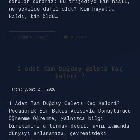
sorular sorarız: Bu trajediye kim nasıl,
ne şekilde dahil oldu? Kim hayatta
kaldı, kim öldü…
1912
Devamını okuyun
8 Yorum
de
hangi
gemi
battı
?
1 adet tam buğday galeta kaç
kalori ?
Tarih: Şubat 21, 2026
1 Adet Tam Buğday Galeta Kaç Kalori?
Pedagojik Bir Bakış Açısıyla Dönüştürücü
Öğrenme Öğrenme, yalnızca bilgi
birikimini artırmak değil, aynı zamanda
dünyayı anlamamıza, çevremizdeki