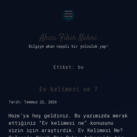
menüyü
Anasayfa
aç
Gizlilik Politikası
Akıcı Fikir Nehri
Bilgiye akan neşeli bir yolculuk yap!
Yasal Uyarı
Hakkımızda
Etiket:
bu
Ev kelimesi ne ?
Tarih: Temmuz 22, 2026
Hoze’ya hoş geldiniz. Bu yazımızda merak
ettiğiniz “Ev kelimesi ne” konusunu
sizin için araştırdık. Ev Kelimesi Ne?