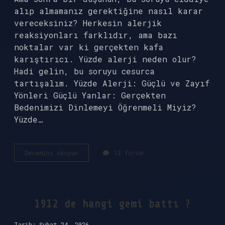
alıp almamanız gerektiğine nasıl karar
vereceksiniz? Herkesin alerjik
reaksiyonları farklıdır, ama bazı
noktalar var ki gerçekten kafa
karıştırıcı. Yüzde alerji neden olur?
Hadi gelin, bu soruyu cesurca
tartışalım. Yüzde Alerji: Güçlü ve Zayıf
Yönleri Güçlü Yanlar: Gerçekten
Bedenimizi Dinlemeyi Öğrenmeli Miyiz?
Yüzde…
Yüzde
Devamını okuyun
12 Yorum
alerji
neden
olur
?
1912 de hangi gemi battı ?
Tarih: Şubat 24, 2026