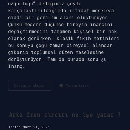
özgürlüğü” dediğimiz şeyle
karşılaştırıldığında irtidat meselesi
ciddi bir gerilim alanı oluşturuyor.
Çünkü modern düşünce bireyin inancını
değiştirmesini tamamen kişisel bir hak
olarak görürken, klasik fıkıh metinleri
bu konuyu çoğu zaman bireysel alandan
çıkarıp toplumsal düzen meselesine
dönüştürüyor. Tam da burada soru şu:
İnanç…
İrtidat
Devamını okuyun
Yorum Bırak
nedir
fıkıhta
?
Arka fren cırcırı ne işe yarar ?
Tarih: Mart 21, 2026