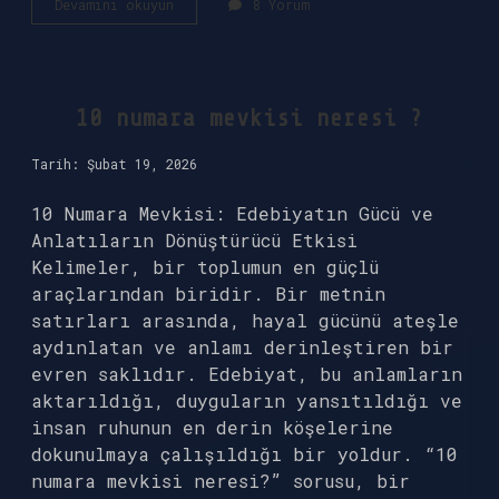
1
Devamını okuyun
8 Yorum
adet
tam
buğday
galeta
kaç
10 numara mevkisi neresi ?
kalori
?
Tarih: Şubat 19, 2026
10 Numara Mevkisi: Edebiyatın Gücü ve
Anlatıların Dönüştürücü Etkisi
Kelimeler, bir toplumun en güçlü
araçlarından biridir. Bir metnin
satırları arasında, hayal gücünü ateşle
aydınlatan ve anlamı derinleştiren bir
evren saklıdır. Edebiyat, bu anlamların
aktarıldığı, duyguların yansıtıldığı ve
insan ruhunun en derin köşelerine
dokunulmaya çalışıldığı bir yoldur. “10
numara mevkisi neresi?” sorusu, bir