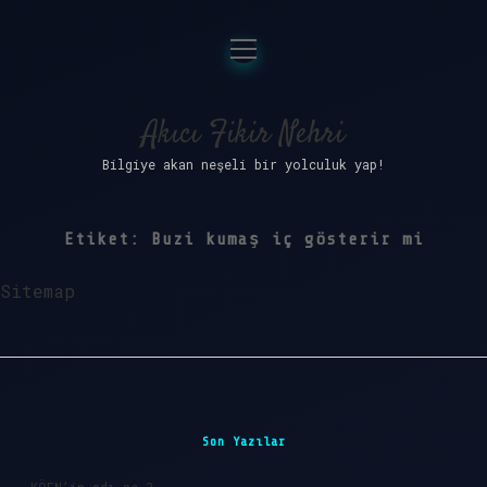
menüyü
Anasayfa
aç
Gizlilik Politikası
Akıcı Fikir Nehri
Bilgiye akan neşeli bir yolculuk yap!
Yasal Uyarı
Hakkımızda
Etiket:
Buzi kumaş iç gösterir mi
Sitemap
Sidebar
Son Yazılar