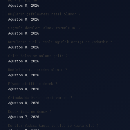
KÖFN’in adı ne ?
Ağustos 8, 2026
Kuşların çiftleşmesi nasıl oluyor ?
Ağustos 8, 2026
Seçmeli dersleri almak zorunlu mu ?
Ağustos 8, 2026
Kuzuların günlük canlı ağırlık artışı ne kadardır ?
Ağustos 8, 2026
Salah Aslah ne anlama gelir ?
Ağustos 8, 2026
Radial nabız nereden alınır ?
Ağustos 8, 2026
Piyade sinifi ne demek ?
Ağustos 8, 2026
Ortaokulda Kuran dersi var mı ?
Ağustos 8, 2026
Köpük ismi ne demek ?
Ağustos 7, 2026
Kurtlar Vadisi kaçta vuruldu ve kaçta öldü ?