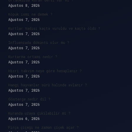
Ortaokulda Kuran dersi var mı ?
Ağustos 8, 2026
Köpük ismi ne demek ?
Ağustos 7, 2026
Kurtlar Vadisi kaçta vuruldu ve kaçta öldü ?
Ağustos 7, 2026
Influenzada döküntü olur mu ?
Ağustos 7, 2026
Kurtarma ortamı nedir ?
Ağustos 7, 2026
Hicri takvim neye göre hesaplanır ?
Ağustos 7, 2026
Hangi hayvanlar sürü halinde avlanır ?
Ağustos 7, 2026
Gösterge nedir dil ?
Ağustos 7, 2026
Kuranda uzaya çıkılabilir mi ?
Ağustos 6, 2026
Fırça çiçeği ne zaman çiçek açar ?