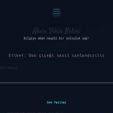
menüyü
Anasayfa
aç
Gizlilik Politikası
Akıcı Fikir Nehri
Bilgiye akan neşeli bir yolculuk yap!
Yasal Uyarı
Hakkımızda
Etiket:
Dua çiçeği nasıl canlandırılır
Sitemap
Sidebar
Son Yazılar