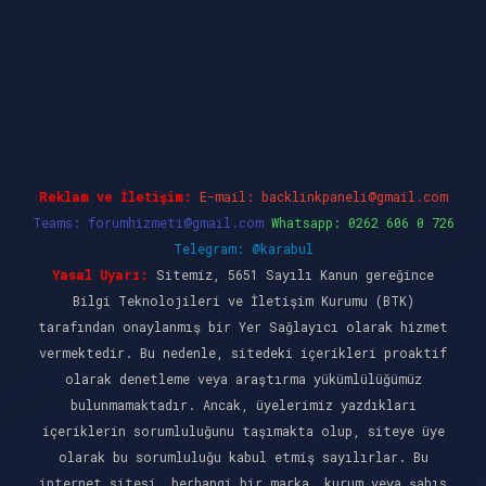
ino güncel giriş
ilbet casino
ilbet yeni giriş
B
Reklam ve İletişim:
E-mail:
backlinkpaneli@gmail.com
Teams:
forumhizmeti@gmail.com
Whatsapp: 0262 606 0 726
Telegram: @karabul
Yasal Uyarı:
Sitemiz, 5651 Sayılı Kanun gereğince
Bilgi Teknolojileri ve İletişim Kurumu (BTK)
tarafından onaylanmış bir Yer Sağlayıcı olarak hizmet
vermektedir. Bu nedenle, sitedeki içerikleri proaktif
olarak denetleme veya araştırma yükümlülüğümüz
bulunmamaktadır. Ancak, üyelerimiz yazdıkları
içeriklerin sorumluluğunu taşımakta olup, siteye üye
olarak bu sorumluluğu kabul etmiş sayılırlar. Bu
internet sitesi, herhangi bir marka, kurum veya şahıs