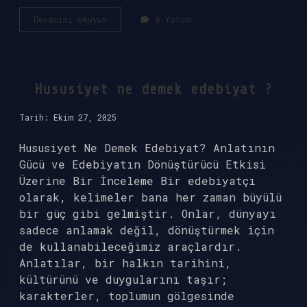
Permeabilite
Devamını okuyun
6 Yorum
artarsa
ne
olur
?
Hususiyet ne demek edebiyat ?
Tarih: Ekim 27, 2025
Hususiyet Ne Demek Edebiyat? Anlatının
Gücü ve Edebiyatın Dönüştürücü Etkisi
Üzerine Bir İnceleme Bir edebiyatçı
olarak, kelimeler bana her zaman büyülü
bir güç gibi gelmiştir. Onlar, dünyayı
sadece anlamak değil, dönüştürmek için
de kullanabileceğimiz araçlardır.
Anlatılar, bir halkın tarihini,
kültürünü ve duygularını taşır;
karakterler, toplumun gölgesinde