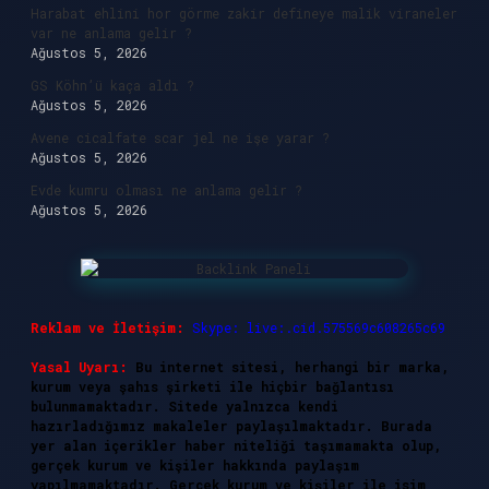
Harabat ehlini hor görme zakir defineye malik viraneler
var ne anlama gelir ?
Ağustos 5, 2026
GS Köhn’ü kaça aldı ?
Ağustos 5, 2026
Avene cicalfate scar jel ne işe yarar ?
Ağustos 5, 2026
Evde kumru olması ne anlama gelir ?
Ağustos 5, 2026
Reklam ve İletişim:
Skype: live:.cid.575569c608265c69
Yasal Uyarı:
Bu internet sitesi, herhangi bir marka,
kurum veya şahıs şirketi ile hiçbir bağlantısı
bulunmamaktadır. Sitede yalnızca kendi
hazırladığımız makaleler paylaşılmaktadır. Burada
yer alan içerikler haber niteliği taşımamakta olup,
gerçek kurum ve kişiler hakkında paylaşım
yapılmamaktadır. Gerçek kurum ve kişiler ile isim