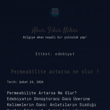
menüyü
Anasayfa
aç
Gizlilik Politikası
Akıcı Fikir Nehri
Bilgiye akan neşeli bir yolculuk yap!
Yasal Uyarı
Hakkımızda
Etiket:
edebiyat
Permeabilite artarsa ne olur ?
Tarih: Şubat 24, 2026
Permeabilite Artarsa Ne Olur?
Edebiyatın Dönüştürücü Gücü Üzerine
Kelimelerin Gücü: Anlatıların Sızdığı