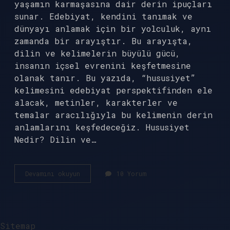
yaşamın karmaşasına dair derin ipuçları
sunar. Edebiyat, kendini tanımak ve
dünyayı anlamak için bir yolculuk, aynı
zamanda bir arayıştır. Bu arayışta,
dilin ve kelimelerin büyülü gücü,
insanın içsel evrenini keşfetmesine
olanak tanır. Bu yazıda, “hususiyet”
kelimesini edebiyat perspektifinden ele
alacak, metinler, karakterler ve
temalar aracılığıyla bu kelimenin derin
anlamlarını keşfedeceğiz. Hususiyet
Nedir? Dilin ve…
Hususiyet
Devamını okuyun
10 Yorum
ne
demek
edebiyat
?
Sitemap