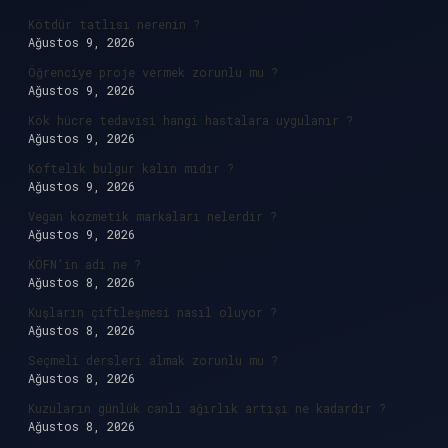
Kötdür tatlısı nerenin ?
Ağustos 9, 2026
Öğrenciye proje vermek zorunlu mu ?
Ağustos 9, 2026
Kök hücre tedavisi hangi hastalara uygulanır ?
Ağustos 9, 2026
Köftelik bulgur kalın mıdır ?
Ağustos 9, 2026
Vegan kozmetik markaları nelerdir ?
Ağustos 9, 2026
KÖFN’in adı ne ?
Ağustos 8, 2026
Kuşların çiftleşmesi nasıl oluyor ?
Ağustos 8, 2026
Seçmeli dersleri almak zorunlu mu ?
Ağustos 8, 2026
Kuzuların günlük canlı ağırlık artışı ne kadardır ?
Ağustos 8, 2026