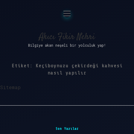
menüyü
Anasayfa
aç
Gizlilik Politikası
Akıcı Fikir Nehri
Bilgiye akan neşeli bir yolculuk yap!
Yasal Uyarı
Hakkımızda
Etiket:
Keçiboynuzu çekirdeği kahvesi
nasıl yapılır
Sitemap
Sidebar
Son Yazılar