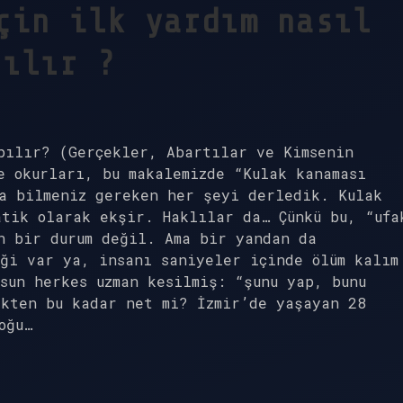
çin ilk yardım nasıl
pılır ?
pılır? (Gerçekler, Abartılar ve Kimsenin
e okurları, bu makalemizde “Kulak kanaması
da bilmeniz gereken her şeyi derledik. Kulak
atik olarak ekşir. Haklılar da… Çünkü bu, “ufa
n bir durum değil. Ama bir yandan da
ği var ya, insanı saniyeler içinde ölüm kalım
sun herkes uzman kesilmiş: “şunu yap, bunu
ekten bu kadar net mi? İzmir’de yaşayan 28
oğu…