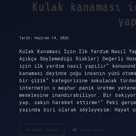
Kulak kanaması i
ya
Tarih: Haziran 14, 2026
Kulak Kanaması İçin İlk Yardım Nasıl Ya
Açıkça Söylemediği Riskler) Değerli Hoz
için ilk yardım nasıl yapılır” konusun
kanaması deyince çoğu insanın yüzü otom
bir çizik” kategorisine sokulacak türde
internetin o meşhur panik üretme yetene
meselesine inandırabiliyor. Bir bakıyor
yap, sakın hareket ettirme!” Peki gerç
yaşında biri olarak söyleyeyim: Hayat ç
Kulak
Devamını okuyun
Yorum Bırak
kanaması