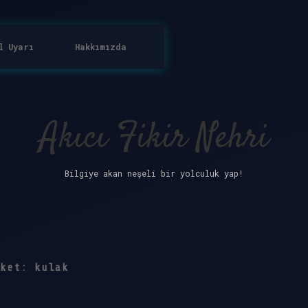
l Uyarı
Hakkımızda
Akıcı Fikir Nehri
Bilgiye akan neşeli bir yolculuk yap!
iket:
kulak