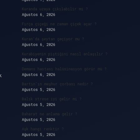
Kuranda uzaya çıkılabilir mi ?
Ağustos 6, 2026
Fırça çiçeği ne zaman çiçek açar ?
Ağustos 6, 2026
Kuran’da şeytan geçiyor mu ?
Ağustos 6, 2026
Kurabiyenin piştiğini nasıl anlaşılır ?
Ağustos 6, 2026
Demans hastası halüsinasyon görür mü ?
k
Ağustos 6, 2026
Bartın’ın meşhur çorbası nedir ?
Ağustos 5, 2026
Balık strese iyi gelir mi ?
Ağustos 5, 2026
Baharat ne anlama gelir ?
Ağustos 5, 2026
Aşk hangi renktir ?
Ağustos 5, 2026