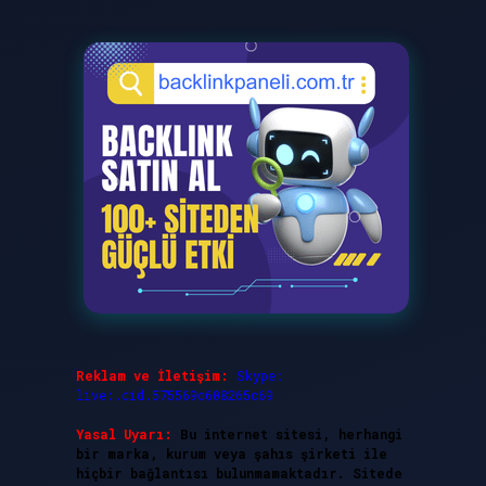
Reklam ve İletişim:
Skype:
live:.cid.575569c608265c69
Yasal Uyarı:
Bu internet sitesi, herhangi
bir marka, kurum veya şahıs şirketi ile
hiçbir bağlantısı bulunmamaktadır. Sitede