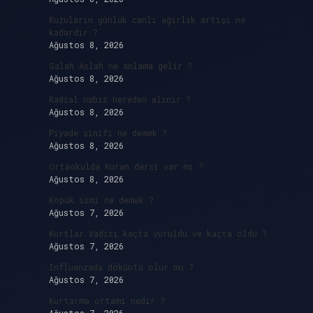
Kuzuların günlük canlı ağırlık artışı ne
kadardır ?
Ağustos 8, 2026
Salah Aslah ne anlama gelir ?
Ağustos 8, 2026
Radial nabız nereden alınır ?
Ağustos 8, 2026
Piyade sinifi ne demek ?
Ağustos 8, 2026
Ortaokulda Kuran dersi var mı ?
Ağustos 8, 2026
Köpük ismi ne demek ?
Ağustos 7, 2026
Kurtlar Vadisi kaçta vuruldu ve kaçta öldü ?
Ağustos 7, 2026
Influenzada döküntü olur mu ?
Ağustos 7, 2026
Kurtarma ortamı nedir ?