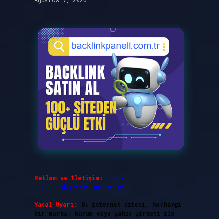
Ağustos 7, 2026
Reklam ve İletişim:
Skype:
live:.cid.575569c608265c69
Yasal Uyarı:
Bu internet sitesi, herhangi
bir marka, kurum veya şahıs şirketi ile