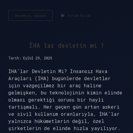
Kahramanmaraşlılar
Devamını okuyun
Yorum Bırak
hangi
millettir
?
İHA lar devletin mi ?
Tarih: Eylül 29, 2025
İHA’lar Devletin Mi? İnsansız Hava
Araçları (İHA) bugünlerde devletler
için vazgeçilmez bir araç haline
gelmişken, bu teknolojinin kimin elinde
olması gerektiği sorusu bir hayli
tartışmalı. Her geçen gün artan askeri
ve sivil kullanım oranlarıyla, İHA’lar
yalnızca hükümetlerin değil, özel
şirketlerin de elinde hızla yayılıyor.