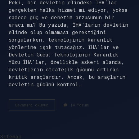
Peki, bir devletin elindeki İHA’lar
gerçekten halka hizmet mi ediyor, yoksa
sadece güç ve denetim arzusunun bir
aracı mı? Bu yazıda, İHA’ların devletin
elinde olup olmaması gerektiğini
sorgularken, teknolojinin karanlık
yönlerine ışık tutacağız. İHA’lar ve
Devletin Gücü: Teknolojinin Karanlık
Yüzü İHA’lar, özellikle askeri alanda,
devletlerin stratejik gücünü artıran
kritik araçlardır. Ancak, bu araçların
devletin gücünü kontrol…
İHA
Devamını okuyun
14 Yorum
lar
devletin
mi
?
Sitemap