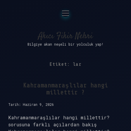
menüyü
Anasayfa
aç
Gizlilik Politikası
Akıcı Fikir Nehri
Bilgiye akan neşeli bir yolculuk yap!
Yasal Uyarı
Hakkımızda
Etiket:
lar
Kahramanmaraşlılar hangi
millettir ?
Tarih: Haziran 9, 2026
Kahramanmaraşlılar hangi millettir?
sorusuna farklı açılardan bakış