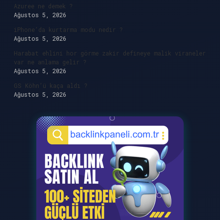
Azuree ne demek ?
Ağustos 5, 2026
iPhone’da kurtarma modu nedir ?
Ağustos 5, 2026
Harabat ehlini hor görme zakir defineye malik viraneler
var ne anlama gelir ?
Ağustos 5, 2026
GS Köhn’ü kaça aldı ?
Ağustos 5, 2026