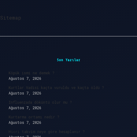
?
Sitemap
Sidebar
Son Yazılar
Köpük ismi ne demek ?
Ağustos 7, 2026
Kurtlar Vadisi kaçta vuruldu ve kaçta öldü ?
Ağustos 7, 2026
Influenzada döküntü olur mu ?
Ağustos 7, 2026
Kurtarma ortamı nedir ?
Ağustos 7, 2026
Hicri takvim neye göre hesaplanır ?