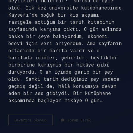
beylikleri nelerdir?” sorusu da öyle
oldu. İlk kez üniversite kütüphanesinde,
Kayseri’de soğuk bir kış akşamı,
rastgele açtığım bir tarih kitabının
sayfasında karşıma çıktı. O gün aslında
başka bir şeye bakıyordum, ekonomi
ödevi için veri arıyordum. Ama sayfanın
ortasında bir harita vardı ve o
haritada isimler, şehirler, beylikler
birbirine karışmış bir hikâye gibi
duruyordu. O an içimde garip bir şey
oldu. Sanki tarih dediğimiz şey sadece
geçmiş değil de, hâlâ konuşmaya devam
eden bir ses gibiydi. Bir kütüphane
akşamında başlayan hikâye O gün…
Kürt
Devamını okuyun
Yorum Bırak
beylikleri
nelerdir