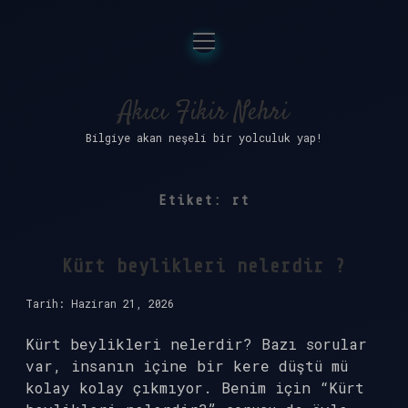
menüyü
Anasayfa
aç
Gizlilik Politikası
Akıcı Fikir Nehri
Bilgiye akan neşeli bir yolculuk yap!
Yasal Uyarı
Hakkımızda
Etiket:
rt
Kürt beylikleri nelerdir ?
Tarih: Haziran 21, 2026
Kürt beylikleri nelerdir? Bazı sorular
var, insanın içine bir kere düştü mü
kolay kolay çıkmıyor. Benim için “Kürt