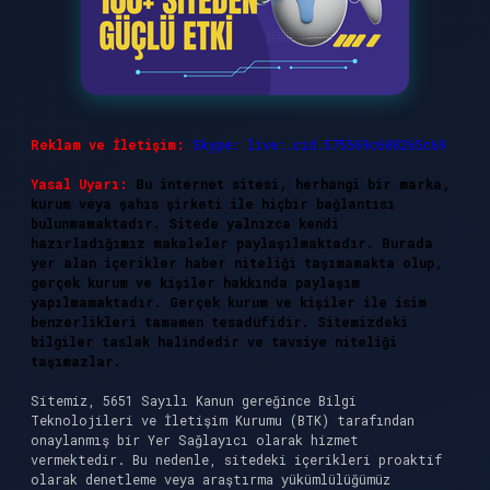
Reklam ve İletişim:
Skype: live:.cid.575569c608265c69
Yasal Uyarı:
Bu internet sitesi, herhangi bir marka,
kurum veya şahıs şirketi ile hiçbir bağlantısı
bulunmamaktadır. Sitede yalnızca kendi
hazırladığımız makaleler paylaşılmaktadır. Burada
yer alan içerikler haber niteliği taşımamakta olup,
gerçek kurum ve kişiler hakkında paylaşım
yapılmamaktadır. Gerçek kurum ve kişiler ile isim
benzerlikleri tamamen tesadüfidir. Sitemizdeki
bilgiler taslak halindedir ve tavsiye niteliği
taşımazlar.
Sitemiz, 5651 Sayılı Kanun gereğince Bilgi
Teknolojileri ve İletişim Kurumu (BTK) tarafından
onaylanmış bir Yer Sağlayıcı olarak hizmet
vermektedir. Bu nedenle, sitedeki içerikleri proaktif
olarak denetleme veya araştırma yükümlülüğümüz