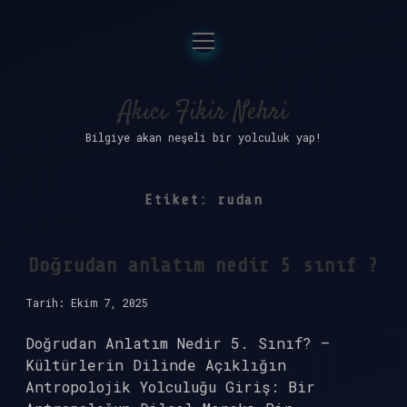
menüyü
Anasayfa
aç
Gizlilik Politikası
Akıcı Fikir Nehri
Bilgiye akan neşeli bir yolculuk yap!
Yasal Uyarı
Hakkımızda
Etiket:
rudan
Doğrudan anlatım nedir 5 sınıf ?
Tarih: Ekim 7, 2025
Doğrudan Anlatım Nedir 5. Sınıf? –
Kültürlerin Dilinde Açıklığın
Antropolojik Yolculuğu Giriş: Bir