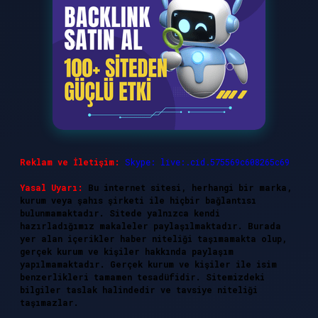
Reklam ve İletişim:
Skype: live:.cid.575569c608265c69
Yasal Uyarı:
Bu internet sitesi, herhangi bir marka,
kurum veya şahıs şirketi ile hiçbir bağlantısı
bulunmamaktadır. Sitede yalnızca kendi
hazırladığımız makaleler paylaşılmaktadır. Burada
yer alan içerikler haber niteliği taşımamakta olup,
gerçek kurum ve kişiler hakkında paylaşım
yapılmamaktadır. Gerçek kurum ve kişiler ile isim
benzerlikleri tamamen tesadüfidir. Sitemizdeki
bilgiler taslak halindedir ve tavsiye niteliği
taşımazlar.