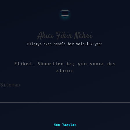
menüyü
Anasayfa
aç
Gizlilik Politikası
Akıcı Fikir Nehri
Bilgiye akan neşeli bir yolculuk yap!
Yasal Uyarı
Hakkımızda
Etiket:
Sünnetten kaç gün sonra dus
alınır
Sitemap
Sidebar
Son Yazılar