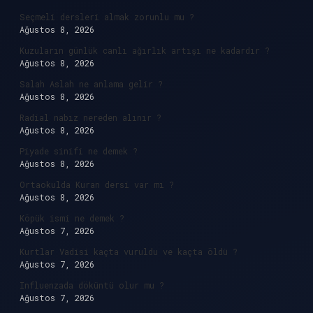
Seçmeli dersleri almak zorunlu mu ?
Ağustos 8, 2026
Kuzuların günlük canlı ağırlık artışı ne kadardır ?
Ağustos 8, 2026
Salah Aslah ne anlama gelir ?
Ağustos 8, 2026
Radial nabız nereden alınır ?
Ağustos 8, 2026
Piyade sinifi ne demek ?
Ağustos 8, 2026
Ortaokulda Kuran dersi var mı ?
Ağustos 8, 2026
Köpük ismi ne demek ?
Ağustos 7, 2026
Kurtlar Vadisi kaçta vuruldu ve kaçta öldü ?
Ağustos 7, 2026
Influenzada döküntü olur mu ?
Ağustos 7, 2026