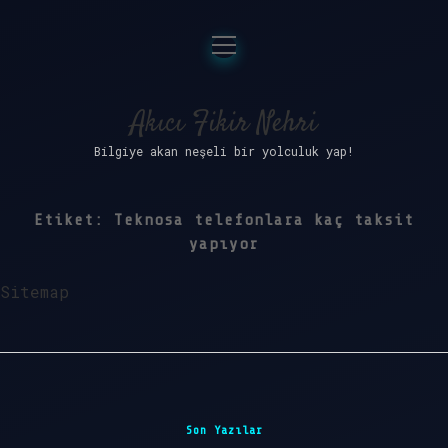
menüyü
Anasayfa
aç
Gizlilik Politikası
Akıcı Fikir Nehri
Bilgiye akan neşeli bir yolculuk yap!
Yasal Uyarı
Hakkımızda
Etiket:
Teknosa telefonlara kaç taksit
yapıyor
Sitemap
Sidebar
Son Yazılar