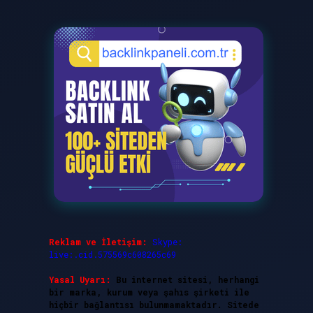
Reklam ve İletişim:
Skype:
live:.cid.575569c608265c69
Yasal Uyarı:
Bu internet sitesi, herhangi
bir marka, kurum veya şahıs şirketi ile
hiçbir bağlantısı bulunmamaktadır. Sitede