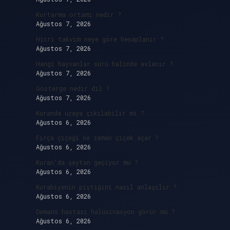
Kurtarma ortamı nedir ?
Ağustos 7, 2026
Hicri takvim neye göre hesaplanır ?
Ağustos 7, 2026
Hangi hayvanlar sürü halinde avlanır ?
Ağustos 7, 2026
Gösterge nedir dil ?
Ağustos 7, 2026
Kuranda uzaya çıkılabilir mi ?
Ağustos 6, 2026
Fırça çiçeği ne zaman çiçek açar ?
Ağustos 6, 2026
Kuran’da şeytan geçiyor mu ?
Ağustos 6, 2026
Kurabiyenin piştiğini nasıl anlaşılır ?
Ağustos 6, 2026
Demans hastası halüsinasyon görür mü ?
Ağustos 6, 2026