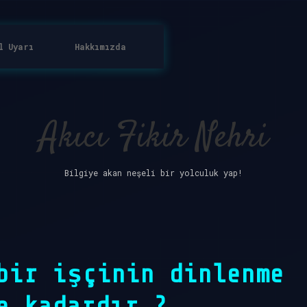
l Uyarı
Hakkımızda
Akıcı Fikir Nehri
Bilgiye akan neşeli bir yolculuk yap!
bir işçinin dinlenme
e kadardır ?