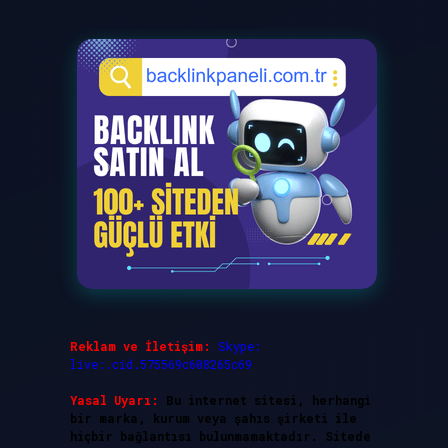
Reklam ve İletişim:
Skype:
live:.cid.575569c608265c69
Yasal Uyarı:
Bu internet sitesi, herhangi
bir marka, kurum veya şahıs şirketi ile
hiçbir bağlantısı bulunmamaktadır. Sitede