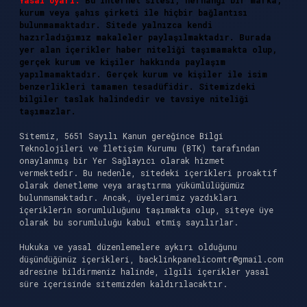
Yasal Uyarı:
Bu internet sitesi, herhangi bir marka,
kurum veya şahıs şirketi ile hiçbir bağlantısı
bulunmamaktadır. Sitede yalnızca kendi
hazırladığımız makaleler paylaşılmaktadır. Burada
yer alan içerikler haber niteliği taşımamakta olup,
gerçek kurum ve kişiler hakkında paylaşım
yapılmamaktadır. Gerçek kurum ve kişiler ile isim
benzerlikleri tamamen tesadüfidir. Sitemizdeki
bilgiler taslak halindedir ve tavsiye niteliği
taşımazlar.
Sitemiz, 5651 Sayılı Kanun gereğince Bilgi
Teknolojileri ve İletişim Kurumu (BTK) tarafından
onaylanmış bir Yer Sağlayıcı olarak hizmet
vermektedir. Bu nedenle, sitedeki içerikleri proaktif
olarak denetleme veya araştırma yükümlülüğümüz
bulunmamaktadır. Ancak, üyelerimiz yazdıkları
içeriklerin sorumluluğunu taşımakta olup, siteye üye
olarak bu sorumluluğu kabul etmiş sayılırlar.
Hukuka ve yasal düzenlemelere aykırı olduğunu
düşündüğünüz içerikleri,
backlinkpanelicomtr@gmail.com
adresine bildirmeniz halinde, ilgili içerikler yasal
süre içerisinde sitemizden kaldırılacaktır.