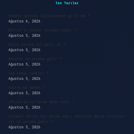
Sidebar
Son Yazılar
Demans hastası halüsinasyon görür mü ?
Ağustos 6, 2026
Bartın’ın meşhur çorbası nedir ?
Ağustos 5, 2026
Balık strese iyi gelir mi ?
Ağustos 5, 2026
Baharat ne anlama gelir ?
Ağustos 5, 2026
Aşk hangi renktir ?
Ağustos 5, 2026
Azuree ne demek ?
Ağustos 5, 2026
iPhone’da kurtarma modu nedir ?
Ağustos 5, 2026
Harabat ehlini hor görme zakir defineye malik viraneler
var ne anlama gelir ?
Ağustos 5, 2026