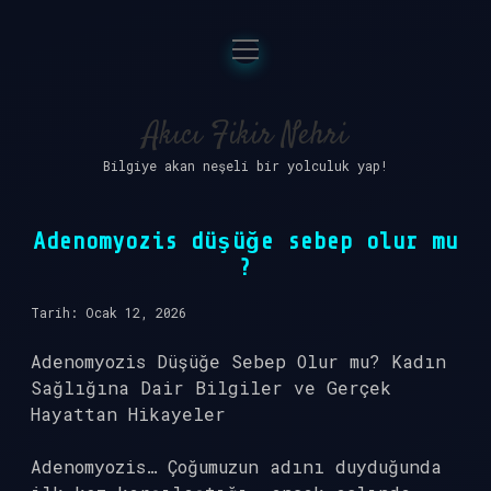
menüyü
Anasayfa
aç
Gizlilik Politikası
Akıcı Fikir Nehri
Bilgiye akan neşeli bir yolculuk yap!
Yasal Uyarı
Hakkımızda
Adenomyozis düşüğe sebep olur mu
?
Tarih: Ocak 12, 2026
Adenomyozis Düşüğe Sebep Olur mu? Kadın
Sağlığına Dair Bilgiler ve Gerçek
Hayattan Hikayeler
Adenomyozis… Çoğumuzun adını duyduğunda