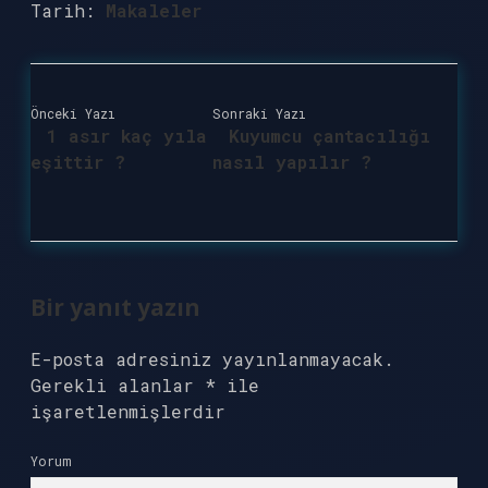
Tarih:
Makaleler
Önceki Yazı
Sonraki Yazı
1 asır kaç yıla
Kuyumcu çantacılığı
eşittir ?
nasıl yapılır ?
Bir yanıt yazın
E-posta adresiniz yayınlanmayacak.
Gerekli alanlar
*
ile
işaretlenmişlerdir
Yorum