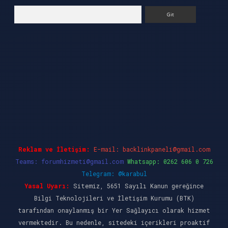
Arama
ncel giriş
ilbet casino
ilbet yeni giriş
Betexper
Reklam ve İletişim:
E-mail:
backlinkpaneli@gmail.com
Teams:
forumhizmeti@gmail.com
Whatsapp: 0262 606 0 726
Telegram: @karabul
Yasal Uyarı:
Sitemiz, 5651 Sayılı Kanun gereğince
Bilgi Teknolojileri ve İletişim Kurumu (BTK)
tarafından onaylanmış bir Yer Sağlayıcı olarak hizmet
vermektedir. Bu nedenle, sitedeki içerikleri proaktif