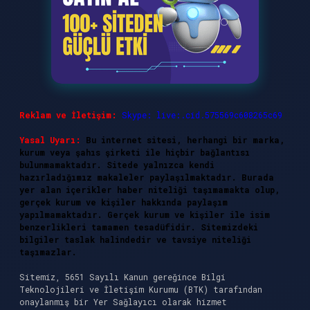
Reklam ve İletişim:
Skype: live:.cid.575569c608265c69
Yasal Uyarı:
Bu internet sitesi, herhangi bir marka,
kurum veya şahıs şirketi ile hiçbir bağlantısı
bulunmamaktadır. Sitede yalnızca kendi
hazırladığımız makaleler paylaşılmaktadır. Burada
yer alan içerikler haber niteliği taşımamakta olup,
gerçek kurum ve kişiler hakkında paylaşım
yapılmamaktadır. Gerçek kurum ve kişiler ile isim
benzerlikleri tamamen tesadüfidir. Sitemizdeki
bilgiler taslak halindedir ve tavsiye niteliği
taşımazlar.
Sitemiz, 5651 Sayılı Kanun gereğince Bilgi
Teknolojileri ve İletişim Kurumu (BTK) tarafından
onaylanmış bir Yer Sağlayıcı olarak hizmet