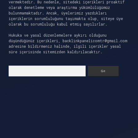
vermektedir. Bu nedenle, sitedeki içerikleri proaktif
olarak denetleme veya araştırma yükümlülüğümüz
bulunmamaktadır. Ancak, üyelerimiz yazdıkları
içeriklerin sorumluluğunu taşımakta olup, siteye üye
olarak bu sorumluluğu kabul etmiş sayılırlar.
Hukuka ve yasal düzenlemelere aykırı olduğunu
düşündüğünüz içerikleri,
backlinkpanelicomtr@gmail.com
adresine bildirmeniz halinde, ilgili içerikler yasal
süre içerisinde sitemizden kaldırılacaktır.
Arama
ncel giriş
ilbet casino
ilbet yeni giriş
Betexper