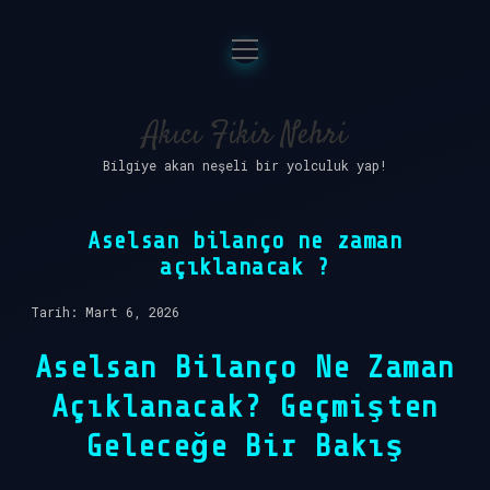
menüyü
Anasayfa
aç
Gizlilik Politikası
Akıcı Fikir Nehri
Bilgiye akan neşeli bir yolculuk yap!
Yasal Uyarı
Hakkımızda
Aselsan bilanço ne zaman
açıklanacak ?
Tarih: Mart 6, 2026
Aselsan Bilanço Ne Zaman
Açıklanacak? Geçmişten
Geleceğe Bir Bakış