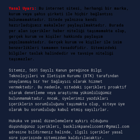
Yasal Uyarı:
Bu internet sitesi, herhangi bir marka,
kurum veya şahıs şirketi ile hiçbir bağlantısı
bulunmamaktadır. Sitede yalnızca kendi
hazırladığımız makaleler paylaşılmaktadır. Burada
yer alan içerikler haber niteliği taşımamakta olup,
gerçek kurum ve kişiler hakkında paylaşım
yapılmamaktadır. Gerçek kurum ve kişiler ile isim
benzerlikleri tamamen tesadüfidir. Sitemizdeki
bilgiler taslak halindedir ve tavsiye niteliği
taşımazlar.
Sitemiz, 5651 Sayılı Kanun gereğince Bilgi
Teknolojileri ve İletişim Kurumu (BTK) tarafından
onaylanmış bir Yer Sağlayıcı olarak hizmet
vermektedir. Bu nedenle, sitedeki içerikleri proaktif
olarak denetleme veya araştırma yükümlülüğümüz
bulunmamaktadır. Ancak, üyelerimiz yazdıkları
içeriklerin sorumluluğunu taşımakta olup, siteye üye
olarak bu sorumluluğu kabul etmiş sayılırlar.
Hukuka ve yasal düzenlemelere aykırı olduğunu
düşündüğünüz içerikleri,
backlinkpanelicomtr@gmail.com
adresine bildirmeniz halinde, ilgili içerikler yasal
süre içerisinde sitemizden kaldırılacaktır.