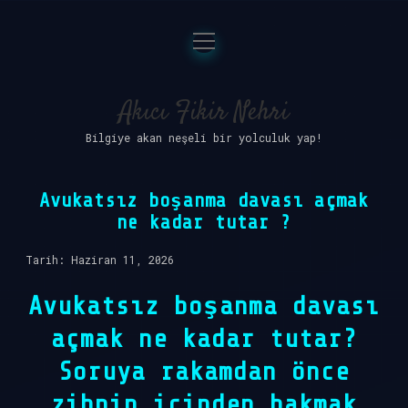
menüyü
Anasayfa
aç
Gizlilik Politikası
Akıcı Fikir Nehri
Bilgiye akan neşeli bir yolculuk yap!
Yasal Uyarı
Hakkımızda
Avukatsız boşanma davası açmak
ne kadar tutar ?
Tarih: Haziran 11, 2026
Avukatsız boşanma davası
açmak ne kadar tutar?
Soruya rakamdan önce
zihnin içinden bakmak