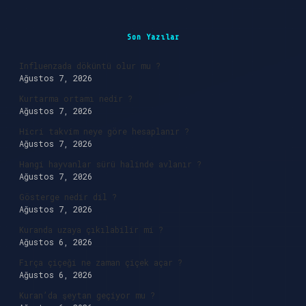
Sidebar
Son Yazılar
Influenzada döküntü olur mu ?
Ağustos 7, 2026
Kurtarma ortamı nedir ?
Ağustos 7, 2026
Hicri takvim neye göre hesaplanır ?
Ağustos 7, 2026
Hangi hayvanlar sürü halinde avlanır ?
Ağustos 7, 2026
Gösterge nedir dil ?
Ağustos 7, 2026
Kuranda uzaya çıkılabilir mi ?
Ağustos 6, 2026
Fırça çiçeği ne zaman çiçek açar ?
Ağustos 6, 2026
Kuran’da şeytan geçiyor mu ?