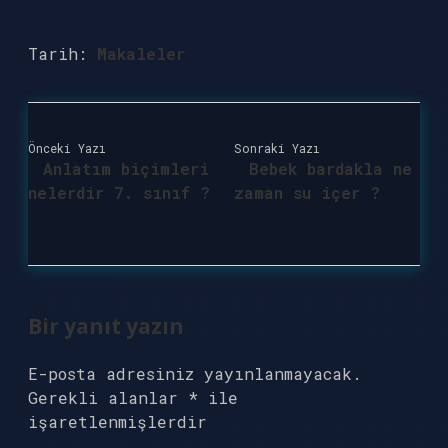
Tarih:
Makaleler
Önceki Yazı
Sonraki Yazı
Anlatım biçimleri
Bebek bardakla ne
nelerdir 7. sınıf ?
zaman su içer ?
Bir yanıt yazın
E-posta adresiniz yayınlanmayacak.
Gerekli alanlar
*
ile
işaretlenmişlerdir