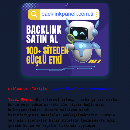
Reklam ve İletişim:
Skype: live:.cid.575569c608265c69
Yasal Uyarı:
Bu internet sitesi, herhangi bir marka,
kurum veya şahıs şirketi ile hiçbir bağlantısı
bulunmamaktadır. Sitede yalnızca kendi
hazırladığımız makaleler paylaşılmaktadır. Burada
yer alan içerikler haber niteliği taşımamakta olup,
gerçek kurum ve kişiler hakkında paylaşım