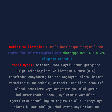
cel giriş
ilbet casino
ilbet yeni giriş
Betexper
Reklam ve İletişim:
E-mail:
backlinkpaneli@gmail.com
Teams:
forumhizmeti@gmail.com
Whatsapp: 0262 606 0 726
Telegram: @karabul
Yasal Uyarı:
Sitemiz, 5651 Sayılı Kanun gereğince
Bilgi Teknolojileri ve İletişim Kurumu (BTK)
tarafından onaylanmış bir Yer Sağlayıcı olarak hizmet
vermektedir. Bu nedenle, sitedeki içerikleri proaktif
olarak denetleme veya araştırma yükümlülüğümüz
bulunmamaktadır. Ancak, üyelerimiz yazdıkları
içeriklerin sorumluluğunu taşımakta olup, siteye üye
olarak bu sorumluluğu kabul etmiş sayılırlar. Bu