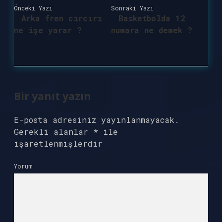
Önceki Yazı
Sonraki Yazı
Arka fren cırcırı
Basketbolda 12
ne işe yarar ?
numara ne demek ?
Bir yanıt yazın
E-posta adresiniz yayınlanmayacak.
Gerekli alanlar
*
ile
işaretlenmişlerdir
Yorum