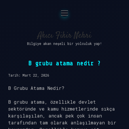
menüyü
Anasayfa
aç
Gizlilik Politikası
Akıcı Fikir Nehri
Bilgiye akan neşeli bir yolculuk yap!
Yasal Uyarı
Hakkımızda
B grubu atama nedir ?
Tarih: Mart 22, 2026
B Grubu Atama Nedir?
B grubu atama, özellikle devlet
sektöründe ve kamu hizmetlerinde sıkça
karşılaşılan, ancak pek çok insan
tarafından tam olarak anlaşılmayan bir