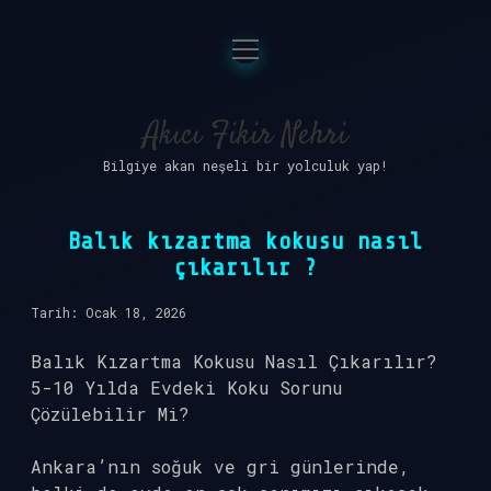
menüyü
Anasayfa
aç
Gizlilik Politikası
Akıcı Fikir Nehri
Bilgiye akan neşeli bir yolculuk yap!
Yasal Uyarı
Hakkımızda
Balık kızartma kokusu nasıl
çıkarılır ?
Tarih: Ocak 18, 2026
Balık Kızartma Kokusu Nasıl Çıkarılır?
5-10 Yılda Evdeki Koku Sorunu
Çözülebilir Mi?
Ankara’nın soğuk ve gri günlerinde,