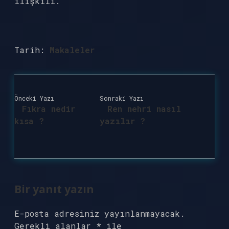
ilişkili.
Tarih:
Makaleler
Önceki Yazı
Sonraki Yazı
Fıkra nedir
Ren nehri nasıl
kısa ?
yazılır ?
Bir yanıt yazın
E-posta adresiniz yayınlanmayacak.
Gerekli alanlar
*
ile