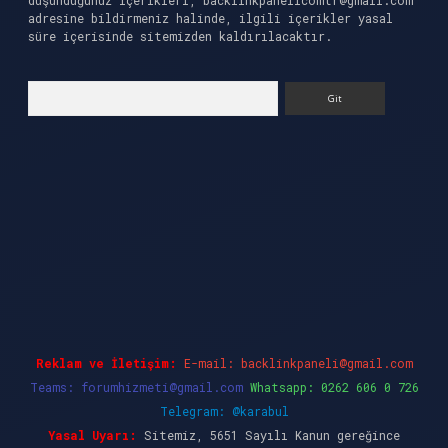
düşündüğünüz içerikleri,
backlinkpanelicomtr@gmail.com
adresine bildirmeniz halinde, ilgili içerikler yasal
süre içerisinde sitemizden kaldırılacaktır.
Arama
cel giriş
ilbet casino
ilbet yeni giriş
Betexper
Reklam ve İletişim:
E-mail:
backlinkpaneli@gmail.com
Teams:
forumhizmeti@gmail.com
Whatsapp: 0262 606 0 726
Telegram: @karabul
Yasal Uyarı:
Sitemiz, 5651 Sayılı Kanun gereğince