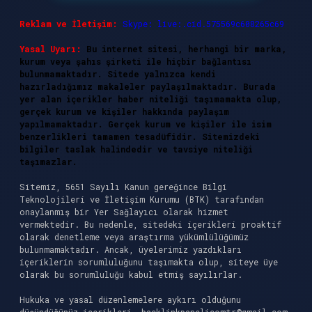
Reklam ve İletişim:
Skype: live:.cid.575569c608265c69
Yasal Uyarı:
Bu internet sitesi, herhangi bir marka,
kurum veya şahıs şirketi ile hiçbir bağlantısı
bulunmamaktadır. Sitede yalnızca kendi
hazırladığımız makaleler paylaşılmaktadır. Burada
yer alan içerikler haber niteliği taşımamakta olup,
gerçek kurum ve kişiler hakkında paylaşım
yapılmamaktadır. Gerçek kurum ve kişiler ile isim
benzerlikleri tamamen tesadüfidir. Sitemizdeki
bilgiler taslak halindedir ve tavsiye niteliği
taşımazlar.
Sitemiz, 5651 Sayılı Kanun gereğince Bilgi
Teknolojileri ve İletişim Kurumu (BTK) tarafından
onaylanmış bir Yer Sağlayıcı olarak hizmet
vermektedir. Bu nedenle, sitedeki içerikleri proaktif
olarak denetleme veya araştırma yükümlülüğümüz
bulunmamaktadır. Ancak, üyelerimiz yazdıkları
içeriklerin sorumluluğunu taşımakta olup, siteye üye
olarak bu sorumluluğu kabul etmiş sayılırlar.
Hukuka ve yasal düzenlemelere aykırı olduğunu