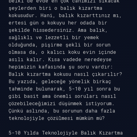
belki de evde en çok canımızı sıkacak
şeylerden biri o balık kızartma
kokusudur. Hani, balık kızarttınız mı,
ertesi gün o kokuyu her odada bir
şekilde hissedersiniz. Ama balık,
sağlıklı ve lezzetli bir yemek
olduğunda, pişirme şekli bir sorun
olmasa da, o kalıcı koku evin içinde
asılı kalır. Kısa vadede neredeyse
hepimizin kafasında şu soru vardır:
Balık kızartma kokusu nasıl çıkarılır?
Bu yazıda, geleceğe yönelik birkaç
tahminde bulunarak, 5-10 yıl sonra bu
gibi basit ama önemli soruları nasıl
çözebileceğimizi düşünmek istiyorum.
Çünkü aslında, bu sorunun daha fazla
teknolojiyle çözülmesi mümkün mü?
5-10 Yılda Teknolojiyle Balık Kızartma