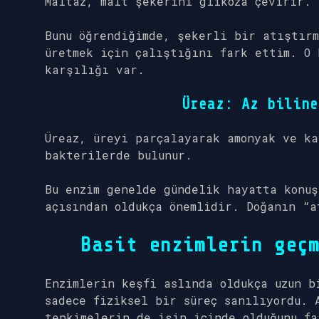
Maltaz
, malt şekerini glikoza çevirir. 
Bunu öğrendiğimde, şekerli bir atıştırm
üretmek için çalıştığını fark ettim. O 
karşılığı var.
Üreaz
: Az biline
Üreaz
, üreyi parçalayarak amonyak ve ka
bakterilerde bulunur.
Bu enzim genelde gündelik hayatta konuş
açısından oldukça önemlidir. Doğanın “a
Basit enzimlerin geç
Enzimlerin keşfi aslında oldukça uzun b
sadece fiziksel bir süreç sanılıyordu. 
tepkimelerin de işin içinde olduğunu fa