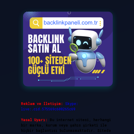
Reklam ve İletişim:
Skype:
live:.cid.575569c608265c69
Yasal Uyarı:
Bu internet sitesi, herhangi
bir marka, kurum veya şahıs şirketi ile
hiçbir bağlantısı bulunmamaktadır. Sitede