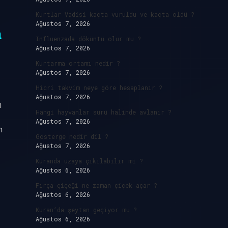
Kurtlar Vadisi kaçta vuruldu ve kaçta öldü ?
Ağustos 7, 2026
a
Influenzada döküntü olur mu ?
Ağustos 7, 2026
Kurtarma ortamı nedir ?
Ağustos 7, 2026
Hicri takvim neye göre hesaplanır ?
Ağustos 7, 2026
m
Hangi hayvanlar sürü halinde avlanır ?
Ağustos 7, 2026
n
Gösterge nedir dil ?
Ağustos 7, 2026
Kuranda uzaya çıkılabilir mi ?
Ağustos 6, 2026
Fırça çiçeği ne zaman çiçek açar ?
Ağustos 6, 2026
Kuran’da şeytan geçiyor mu ?
Ağustos 6, 2026