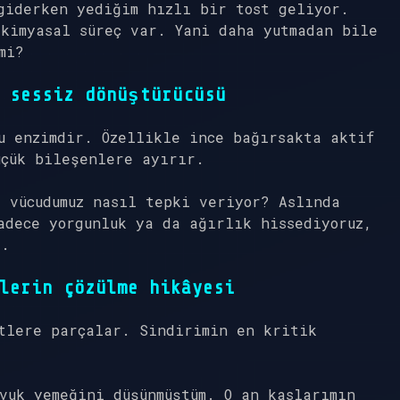
giderken yediğim hızlı bir tost geliyor.
kimyasal süreç var. Yani daha yutmadan bile
mi?
 sessiz dönüştürücüsü
u enzimdir. Özellikle ince bağırsakta aktif
üçük bileşenlere ayırır.
e vücudumuz nasıl tepki veriyor? Aslında
adece yorgunluk ya da ağırlık hissediyoruz,
z.
lerin çözülme hikâyesi
tlere parçalar. Sindirimin en kritik
vuk yemeğini düşünmüştüm. O an kaslarımın