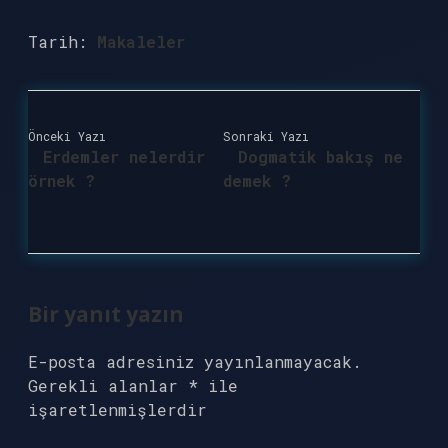
Tarih:
Makaleler
Önceki Yazı
Sonraki Yazı
Erdemler nelerdir
Dogmatik bakış ne
örnek ?
demek ?
Bir yanıt yazın
E-posta adresiniz yayınlanmayacak.
Gerekli alanlar
*
ile
işaretlenmişlerdir