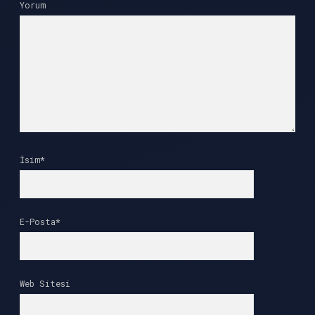
Yorum
İsim*
E-Posta*
Web Sitesi