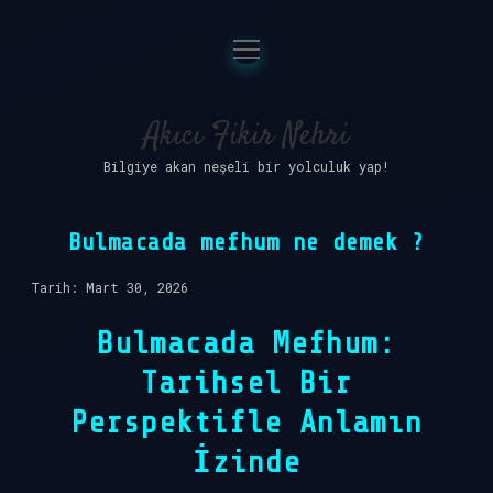
menüyü
Anasayfa
aç
Gizlilik Politikası
Akıcı Fikir Nehri
Bilgiye akan neşeli bir yolculuk yap!
Yasal Uyarı
Hakkımızda
Bulmacada mefhum ne demek ?
Tarih: Mart 30, 2026
Bulmacada Mefhum:
Tarihsel Bir
Perspektifle Anlamın
İzinde