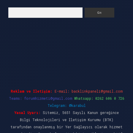
Arama
üncel giriş
ilbet casino
ilbet yeni giriş
Betexpe
Reklam ve İletişim:
E-mail:
backlinkpaneli@gmail.com
Teams:
forumhizmeti@gmail.com
Whatsapp: 0262 606 0 726
Telegram: @karabul
Yasal Uyarı:
Sitemiz, 5651 Sayılı Kanun gereğince
Bilgi Teknolojileri ve İletişim Kurumu (BTK)
tarafından onaylanmış bir Yer Sağlayıcı olarak hizmet