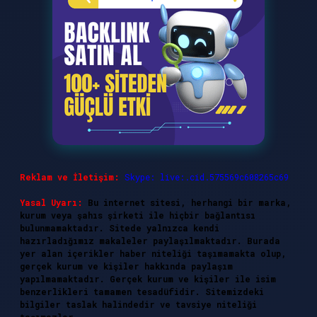
Reklam ve İletişim:
Skype: live:.cid.575569c608265c69
Yasal Uyarı:
Bu internet sitesi, herhangi bir marka,
kurum veya şahıs şirketi ile hiçbir bağlantısı
bulunmamaktadır. Sitede yalnızca kendi
hazırladığımız makaleler paylaşılmaktadır. Burada
yer alan içerikler haber niteliği taşımamakta olup,
gerçek kurum ve kişiler hakkında paylaşım
yapılmamaktadır. Gerçek kurum ve kişiler ile isim
benzerlikleri tamamen tesadüfidir. Sitemizdeki
bilgiler taslak halindedir ve tavsiye niteliği