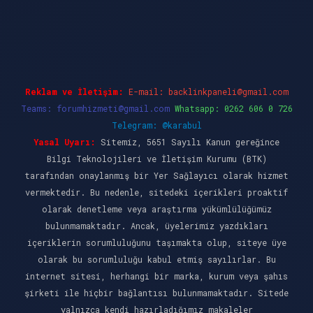
ncel giriş
ilbet casino
ilbet yeni giriş
Betexper
Reklam ve İletişim:
E-mail:
backlinkpaneli@gmail.com
Teams:
forumhizmeti@gmail.com
Whatsapp: 0262 606 0 726
Telegram: @karabul
Yasal Uyarı:
Sitemiz, 5651 Sayılı Kanun gereğince
Bilgi Teknolojileri ve İletişim Kurumu (BTK)
tarafından onaylanmış bir Yer Sağlayıcı olarak hizmet
vermektedir. Bu nedenle, sitedeki içerikleri proaktif
olarak denetleme veya araştırma yükümlülüğümüz
bulunmamaktadır. Ancak, üyelerimiz yazdıkları
içeriklerin sorumluluğunu taşımakta olup, siteye üye
olarak bu sorumluluğu kabul etmiş sayılırlar. Bu
internet sitesi, herhangi bir marka, kurum veya şahıs
şirketi ile hiçbir bağlantısı bulunmamaktadır. Sitede
yalnızca kendi hazırladığımız makaleler