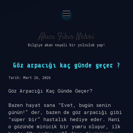
menüyü
Anasayfa
aç
Gizlilik Politikası
Akıcı Fikir Nehri
Bilgiye akan neşeli bir yolculuk yap!
Yasal Uyarı
Hakkımızda
Göz arpacığı kaç günde geçer ?
Tarih: Mart 26, 2026
Göz Arpacığı Kaç Günde Geçer?
Bazen hayat sana “Evet, bugün senin
günün!” der, bazen de göz arpacığı gibi
“süper bir” hastalık hediye eder. Hani
o gözünde minicik bir yumru oluşur, ilk