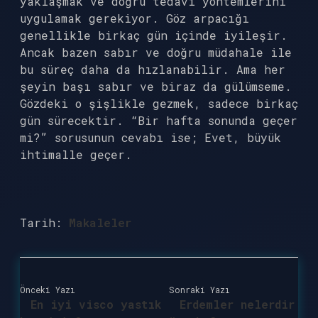
yaklaşmak ve doğru tedavi yöntemlerini
uygulamak gerekiyor. Göz arpacığı
genellikle birkaç gün içinde iyileşir.
Ancak bazen sabır ve doğru müdahale ile
bu süreç daha da hızlanabilir. Ama her
şeyin başı sabır ve biraz da gülümseme.
Gözdeki o şişlikle gezmek, sadece birkaç
gün sürecektir. “Bir hafta sonunda geçer
mi?” sorusunun cevabı ise; Evet, büyük
ihtimalle geçer.
Tarih:
Makaleler
Önceki Yazı
Sonraki Yazı
En iyi visco yastık
Erdemler nelerdir