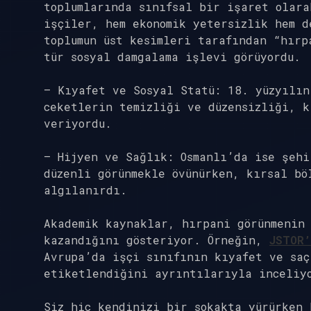
toplumlarında sınıfsal bir işaret olara
işçiler, hem ekonomik yetersizlik hem d
toplumun üst kesimleri tarafından “hırp
tür sosyal damgalama işlevi görüyordu.
– Kıyafet ve Sosyal Statü: 18. yüzyılın
ceketlerin temizliği ve düzensizliği, k
veriyordu.
– Hijyen ve Sağlık: Osmanlı’da ise şehi
düzenli görünmekle övünürken, kırsal bö
algılanırdı.
Akademik kaynaklar, hırpani görünmenin 
kazandığını gösteriyor. Örneğin,
JSTOR’
Avrupa’da işçi sınıfının kıyafet ve saç
etiketlendiğini ayrıntılarıyla inceliy
Siz hiç kendinizi bir sokakta yürürken 