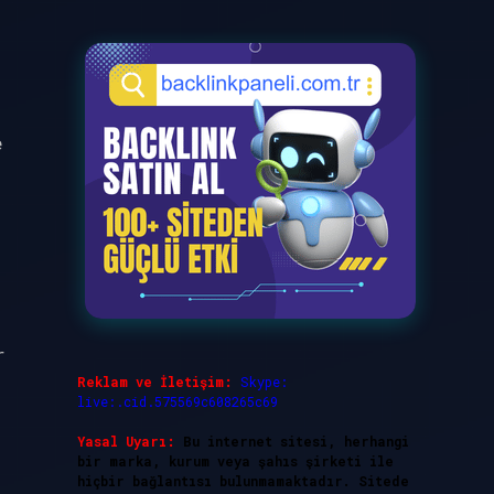
e
r
Reklam ve İletişim:
Skype:
live:.cid.575569c608265c69
Yasal Uyarı:
Bu internet sitesi, herhangi
bir marka, kurum veya şahıs şirketi ile
hiçbir bağlantısı bulunmamaktadır. Sitede