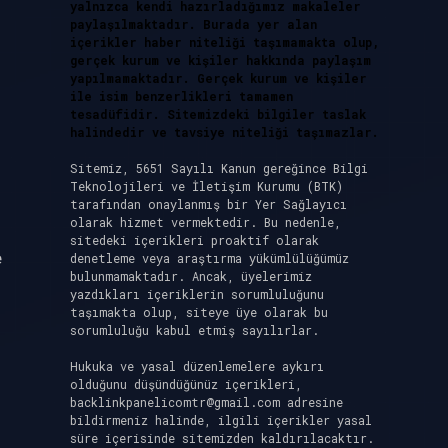
yalnızca kendi hazırladığımız makaleler
paylaşılmaktadır. Burada yer alan
içerikler haber niteliği taşımamakta olup,
gerçek kurum ve kişiler hakkında paylaşım
yapılmamaktadır. Gerçek kurum ve kişiler
ile isim benzerlikleri tamamen
tesadüfidir. Sitemizdeki bilgiler taslak
halindedir ve tavsiye niteliği taşımazlar.
Sitemiz, 5651 Sayılı Kanun gereğince Bilgi
Teknolojileri ve İletişim Kurumu (BTK)
tarafından onaylanmış bir Yer Sağlayıcı
olarak hizmet vermektedir. Bu nedenle,
sitedeki içerikleri proaktif olarak
e
denetleme veya araştırma yükümlülüğümüz
bulunmamaktadır. Ancak, üyelerimiz
yazdıkları içeriklerin sorumluluğunu
.
taşımakta olup, siteye üye olarak bu
sorumluluğu kabul etmiş sayılırlar.
Hukuka ve yasal düzenlemelere aykırı
olduğunu düşündüğünüz içerikleri,
backlinkpanelicomtr@gmail.com
adresine
bildirmeniz halinde, ilgili içerikler yasal
süre içerisinde sitemizden kaldırılacaktır.