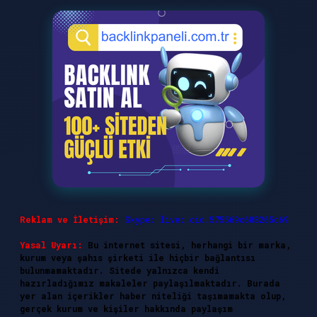
Reklam ve İletişim:
Skype: live:.cid.575569c608265c69
Yasal Uyarı:
Bu internet sitesi, herhangi bir marka,
kurum veya şahıs şirketi ile hiçbir bağlantısı
bulunmamaktadır. Sitede yalnızca kendi
hazırladığımız makaleler paylaşılmaktadır. Burada
yer alan içerikler haber niteliği taşımamakta olup,
gerçek kurum ve kişiler hakkında paylaşım