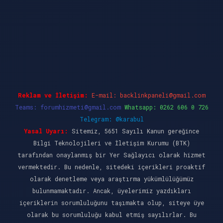
ncel giriş
ilbet casino
ilbet yeni giriş
Betexper
Reklam ve İletişim:
E-mail:
backlinkpaneli@gmail.com
Teams:
forumhizmeti@gmail.com
Whatsapp: 0262 606 0 726
Telegram: @karabul
Yasal Uyarı:
Sitemiz, 5651 Sayılı Kanun gereğince
Bilgi Teknolojileri ve İletişim Kurumu (BTK)
tarafından onaylanmış bir Yer Sağlayıcı olarak hizmet
vermektedir. Bu nedenle, sitedeki içerikleri proaktif
olarak denetleme veya araştırma yükümlülüğümüz
bulunmamaktadır. Ancak, üyelerimiz yazdıkları
içeriklerin sorumluluğunu taşımakta olup, siteye üye
olarak bu sorumluluğu kabul etmiş sayılırlar. Bu