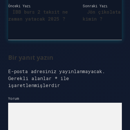
Önceki Yazı
Sonraki Yazı
İBB burs 2 taksit ne
Jön çikolata
zaman yatacak 2025 ?
kimin ?
Bir yanıt yazın
E-posta adresiniz yayınlanmayacak.
Gerekli alanlar
*
ile
işaretlenmişlerdir
Yorum