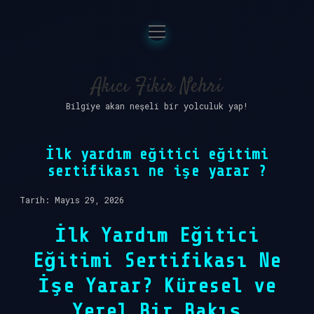
menüyü
Anasayfa
aç
Gizlilik Politikası
Akıcı Fikir Nehri
Bilgiye akan neşeli bir yolculuk yap!
Yasal Uyarı
Hakkımızda
İlk yardım eğitici eğitimi
sertifikası ne işe yarar ?
Tarih: Mayıs 29, 2026
İlk Yardım Eğitici
Eğitimi Sertifikası Ne
İşe Yarar? Küresel ve
Yerel Bir Bakış