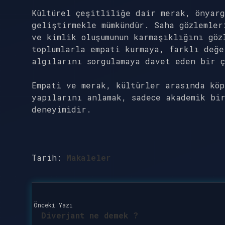
Kültürel çeşitliliğe dair merak, önyar
geliştirmekle mümkündür. Saha gözlemler
ve kimlik oluşumunun karmaşıklığını göz
toplumlarla empati kurmaya, farklı değe
algılarını sorgulamaya davet eden bir 
Empati ve merak, kültürler arasında köp
yapılarını anlamak, sadece akademik bi
deneyimidir.
Tarih:
Makaleler
Önceki Yazı
Diverjant ne demek ?