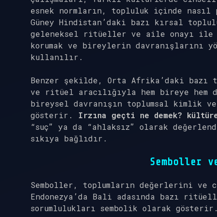
esnek normların, topluluk içinde nasıl 
Güney Hindistan’daki bazı kırsal toplul
geleneksel ritüeller ve aile onayı ile 
korumak ve bireylerin davranışlarını yö
kullanılır.
Benzer şekilde, Orta Afrika’daki bazı t
ve ritüel aracılığıyla hem bireye hem d
bireysel davranışın toplumsal kimlik v
gösterir.
Irzına geçti ne demek? kültür
“suç” ya da “ahlaksız” olarak değerlend
sıkıya bağlıdır.
Semboller v
Semboller, toplumların değerlerini ve c
Endonezya’da Bali adasında bazı ritüell
sorumlulukları sembolik olarak gösterir