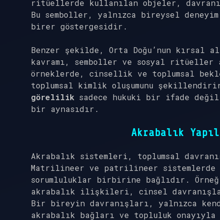
ritüellerde kullanılan objeler, davranı
Bu semboller, yalnızca bireysel deneyim
birer göstergesidir.
Benzer şekilde, Orta Doğu’nun kırsal a
kavramı, semboller ve sosyal ritüeller 
örneklerde, cinsellik ve toplumsal bekl
toplumsal
kimlik
oluşumunu şekillendiri
görelilik
sadece hukuki bir ifade değil
bir aynasıdır.
Akrabalık Yapıl
Akrabalık sistemleri, toplumsal davranı
Matrilineer ve patrilineer sistemlerde
sorumluluklar birbirine bağlıdır. Örneğ
akrabalık ilişkileri, cinsel davranışl
Bir bireyin davranışları, yalnızca ken
akrabalık bağları ve topluluk onayıyla