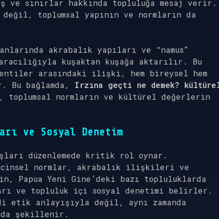
ş ve sınırlar hakkında topluluğa mesaj verir.
 değil, toplumsal yapının ve normların da
lanlarında akrabalık yapıları ve “namus”
aracılığıyla kuşaktan kuşağa aktarılır. Bu
entiler arasındaki ilişki, hem bireysel hem
r. Bu bağlamda,
Irzına geçti ne demek? kültüre
, toplumsal normların ve kültürel değerlerin
arı ve Sosyal Denetim
şları düzenlemede kritik rol oynar.
 cinsel normlar, akrabalık ilişkileri ve
in, Papua Yeni Gine’deki bazı topluluklarda
arı ve topluluk içi sosyal denetimi belirler.
di etik anlayışıyla değil, aynı zamanda
 da şekillenir.