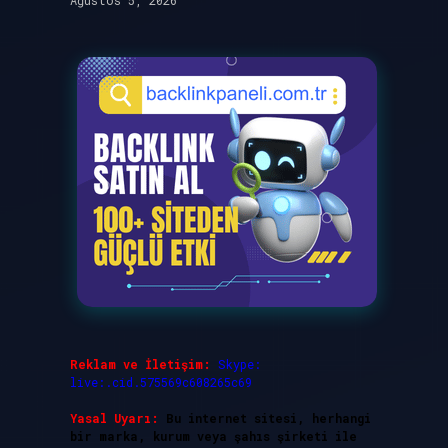
Ağustos 5, 2026
Reklam ve İletişim:
Skype:
live:.cid.575569c608265c69
Yasal Uyarı:
Bu internet sitesi, herhangi
bir marka, kurum veya şahıs şirketi ile