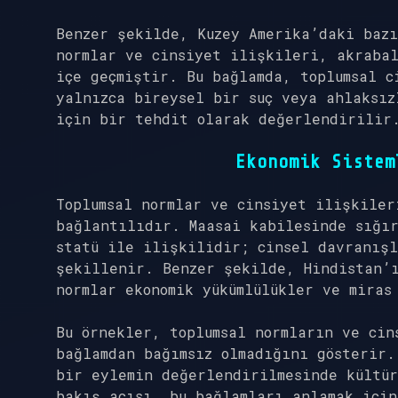
Benzer şekilde, Kuzey Amerika’daki bazı
normlar ve cinsiyet ilişkileri, akrabal
içe geçmiştir. Bu bağlamda, toplumsal c
yalnızca bireysel bir suç veya ahlaksı
için bir tehdit olarak değerlendirilir
Ekonomik Sistem
Toplumsal normlar ve cinsiyet ilişkiler
bağlantılıdır. Maasai kabilesinde sığır
statü ile ilişkilidir; cinsel davranış
şekillenir. Benzer şekilde, Hindistan’
normlar ekonomik yükümlülükler ve miras
Bu örnekler, toplumsal normların ve cin
bağlamdan bağımsız olmadığını gösterir
bir eylemin değerlendirilmesinde kültür
bakış açısı, bu bağlamları anlamak için