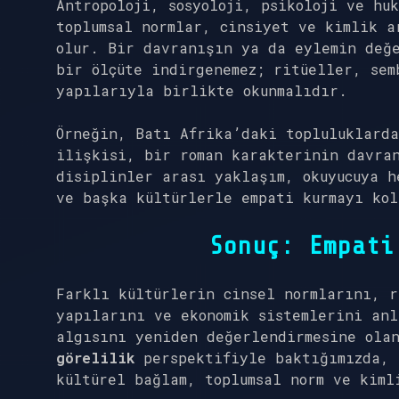
Antropoloji, sosyoloji, psikoloji ve hu
toplumsal normlar, cinsiyet ve kimlik a
olur. Bir davranışın ya da eylemin değ
bir ölçüte indirgenemez; ritüeller, sem
yapılarıyla birlikte okunmalıdır.
Örneğin, Batı Afrika’daki topluluklarda
ilişkisi, bir roman karakterinin davra
disiplinler arası yaklaşım, okuyucuya h
ve başka kültürlerle empati kurmayı ko
Sonuç: Empati
Farklı kültürlerin cinsel normlarını, r
yapılarını ve ekonomik sistemlerini an
algısını yeniden değerlendirmesine ola
görelilik
perspektifiyle baktığımızda, 
kültürel bağlam, toplumsal norm ve kiml