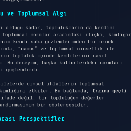
u ve Toplumsal Algı
i olduğu kadar, toplulukların da kendini
 toplumsal normlar arasındaki ilişki, kimliği
enim kendi saha gözlemlerimden bir örnek
ında, “namus” ve toplumsal cinsellik ile
erin topluluk içinde kendilerini nasıl
u. Bu deneyim, başka kültürlerdeki normları
ni güçlendirdi.
bilelerde cinsel ihlallerin toplumsal
 kimliğini etkiler. Bu bağlamda,
Irzına geçti
ifade değil, bir topluluğun değerler
andırmasının bir göstergesidir.
Arası Perspektifler