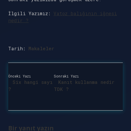
İlgili Yazımız:
Vatoz balığının iğnesi
nedir ?
Tarih:
Makaleler
Önceki Yazı
Sonraki Yazı
Six hangi sayı
Kanıt kullanma nedir
?
TDK ?
Bir yanıt yazın