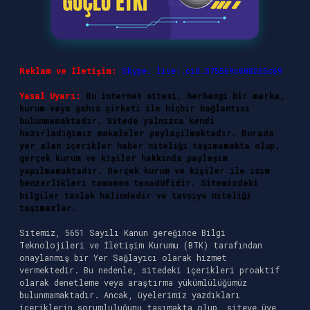
Reklam ve İletişim:
Skype: live:.cid.575569c608265c69
Yasal Uyarı:
Bu internet sitesi, herhangi bir marka,
kurum veya şahıs şirketi ile hiçbir bağlantısı
bulunmamaktadır. Sitede yalnızca kendi
hazırladığımız makaleler paylaşılmaktadır. Burada
yer alan içerikler haber niteliği taşımamakta olup,
gerçek kurum ve kişiler hakkında paylaşım
yapılmamaktadır. Gerçek kurum ve kişiler ile isim
benzerlikleri tamamen tesadüfidir. Sitemizdeki
bilgiler taslak halindedir ve tavsiye niteliği
taşımazlar.
Sitemiz, 5651 Sayılı Kanun gereğince Bilgi
Teknolojileri ve İletişim Kurumu (BTK) tarafından
onaylanmış bir Yer Sağlayıcı olarak hizmet
vermektedir. Bu nedenle, sitedeki içerikleri proaktif
olarak denetleme veya araştırma yükümlülüğümüz
bulunmamaktadır. Ancak, üyelerimiz yazdıkları
içeriklerin sorumluluğunu taşımakta olup, siteye üye