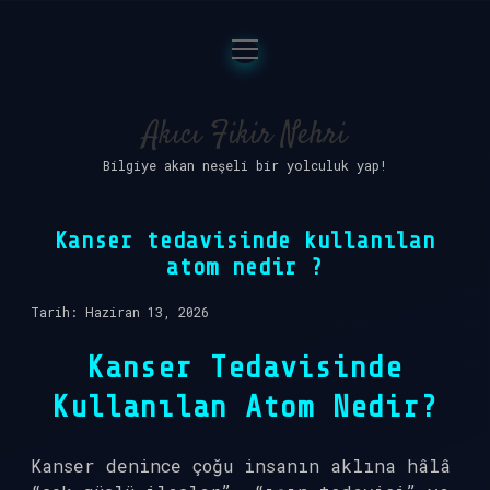
menüyü
Anasayfa
aç
Gizlilik Politikası
Akıcı Fikir Nehri
Bilgiye akan neşeli bir yolculuk yap!
Yasal Uyarı
Hakkımızda
Kanser tedavisinde kullanılan
atom nedir ?
Tarih: Haziran 13, 2026
Kanser Tedavisinde
Kullanılan Atom Nedir?
Kanser denince çoğu insanın aklına hâlâ