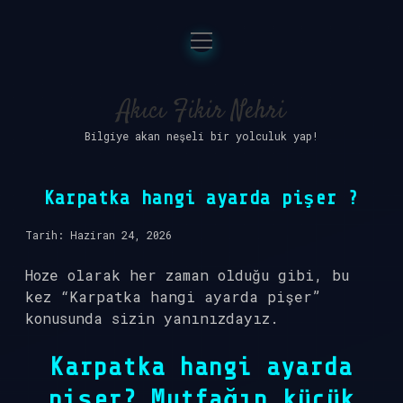
menüyü
Anasayfa
aç
Gizlilik Politikası
Akıcı Fikir Nehri
Bilgiye akan neşeli bir yolculuk yap!
Yasal Uyarı
Hakkımızda
Karpatka hangi ayarda pişer ?
Tarih: Haziran 24, 2026
Hoze olarak her zaman olduğu gibi, bu
kez “Karpatka hangi ayarda pişer”
konusunda sizin yanınızdayız.
Karpatka hangi ayarda
pişer? Mutfağın küçük