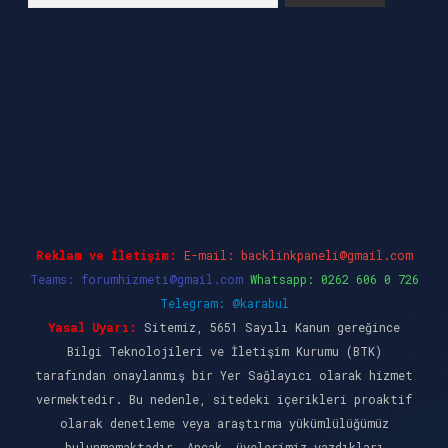
l giriş
ilbet casino
ilbet yeni giriş
Betexper g
Reklam ve İletişim:
E-mail:
backlinkpaneli@gmail.com
Teams:
forumhizmeti@gmail.com
Whatsapp: 0262 606 0 726
Telegram: @karabul
Yasal Uyarı:
Sitemiz, 5651 Sayılı Kanun gereğince
Bilgi Teknolojileri ve İletişim Kurumu (BTK)
tarafından onaylanmış bir Yer Sağlayıcı olarak hizmet
vermektedir. Bu nedenle, sitedeki içerikleri proaktif
olarak denetleme veya araştırma yükümlülüğümüz
bulunmamaktadır. Ancak, üyelerimiz yazdıkları