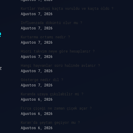
Kurtlar Vadisi kaçta vuruldu ve kaçta öldü ?
Ağustos 7, 2026
Influenzada döküntü olur mu ?
Ağustos 7, 2026
e
Kurtarma ortamı nedir ?
Ağustos 7, 2026
Hicri takvim neye göre hesaplanır ?
Ağustos 7, 2026
Hangi hayvanlar sürü halinde avlanır ?
z
Ağustos 7, 2026
Gösterge nedir dil ?
Ağustos 7, 2026
Kuranda uzaya çıkılabilir mi ?
Ağustos 6, 2026
Fırça çiçeği ne zaman çiçek açar ?
Ağustos 6, 2026
Kuran’da şeytan geçiyor mu ?
Ağustos 6, 2026