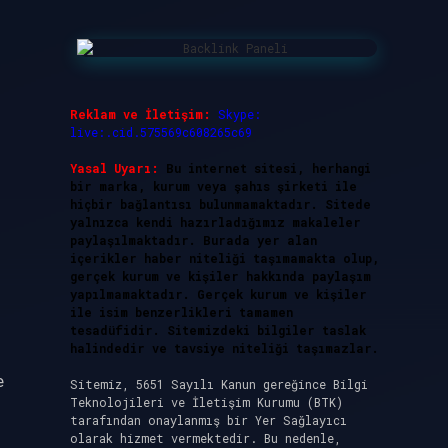
Reklam ve İletişim:
Skype:
live:.cid.575569c608265c69
Yasal Uyarı:
Bu internet sitesi, herhangi
bir marka, kurum veya şahıs şirketi ile
hiçbir bağlantısı bulunmamaktadır. Sitede
yalnızca kendi hazırladığımız makaleler
paylaşılmaktadır. Burada yer alan
içerikler haber niteliği taşımamakta olup,
gerçek kurum ve kişiler hakkında paylaşım
yapılmamaktadır. Gerçek kurum ve kişiler
ile isim benzerlikleri tamamen
tesadüfidir. Sitemizdeki bilgiler taslak
halindedir ve tavsiye niteliği taşımazlar.
e
Sitemiz, 5651 Sayılı Kanun gereğince Bilgi
Teknolojileri ve İletişim Kurumu (BTK)
tarafından onaylanmış bir Yer Sağlayıcı
olarak hizmet vermektedir. Bu nedenle,