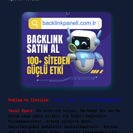
Reklam ve İletişim:
Skype: live:.cid.575569c608265c69
Yasal Uyarı:
Bu internet sitesi, herhangi bir marka,
kurum veya şahıs şirketi ile hiçbir bağlantısı
bulunmamaktadır. Sitede yalnızca kendi
hazırladığımız makaleler paylaşılmaktadır. Burada
yer alan içerikler haber niteliği taşımamakta olup,