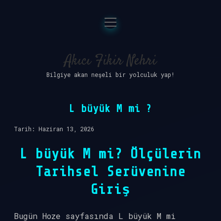
menüyü
Anasayfa
aç
Gizlilik Politikası
Akıcı Fikir Nehri
Bilgiye akan neşeli bir yolculuk yap!
Yasal Uyarı
Hakkımızda
L büyük M mi ?
Tarih: Haziran 13, 2026
L büyük M mi? Ölçülerin
Tarihsel Serüvenine
Giriş
Bugün Hoze sayfasında L büyük M mi