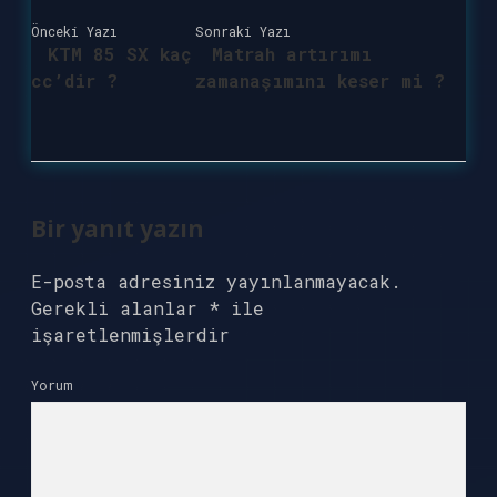
Önceki Yazı
Sonraki Yazı
KTM 85 SX kaç
Matrah artırımı
cc’dir ?
zamanaşımını keser mi ?
Bir yanıt yazın
E-posta adresiniz yayınlanmayacak.
Gerekli alanlar
*
ile
işaretlenmişlerdir
Yorum