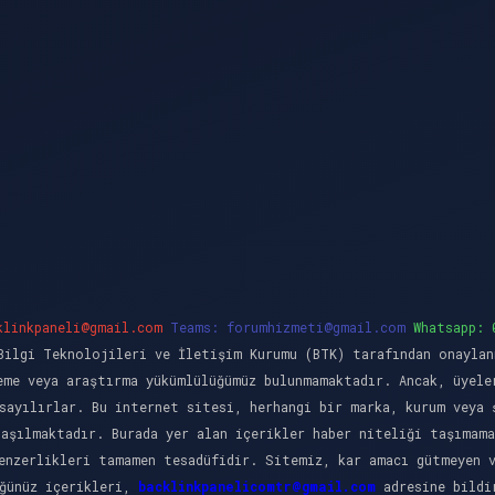
klinkpaneli@gmail.com
Teams:
forumhizmeti@gmail.com
Whatsapp: 
ilgi Teknolojileri ve İletişim Kurumu (BTK) tarafından onaylan
eme veya araştırma yükümlülüğümüz bulunmamaktadır. Ancak, üyele
sayılırlar. Bu internet sitesi, herhangi bir marka, kurum veya 
laşılmaktadır. Burada yer alan içerikler haber niteliği taşımama
enzerlikleri tamamen tesadüfidir. Sitemiz, kar amacı gütmeyen 
üğünüz içerikleri,
backlinkpanelicomtr@gmail.com
adresine bildir