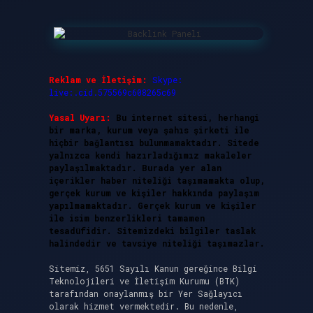
Reklam ve İletişim:
Skype:
live:.cid.575569c608265c69
Yasal Uyarı:
Bu internet sitesi, herhangi
bir marka, kurum veya şahıs şirketi ile
hiçbir bağlantısı bulunmamaktadır. Sitede
yalnızca kendi hazırladığımız makaleler
paylaşılmaktadır. Burada yer alan
içerikler haber niteliği taşımamakta olup,
gerçek kurum ve kişiler hakkında paylaşım
yapılmamaktadır. Gerçek kurum ve kişiler
ile isim benzerlikleri tamamen
tesadüfidir. Sitemizdeki bilgiler taslak
halindedir ve tavsiye niteliği taşımazlar.
Sitemiz, 5651 Sayılı Kanun gereğince Bilgi
Teknolojileri ve İletişim Kurumu (BTK)
tarafından onaylanmış bir Yer Sağlayıcı
olarak hizmet vermektedir. Bu nedenle,