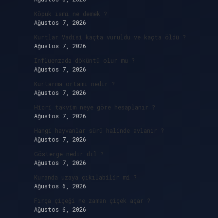
Köpük ismi ne demek ?
Ağustos 7, 2026
Kurtlar Vadisi kaçta vuruldu ve kaçta öldü ?
Ağustos 7, 2026
Influenzada döküntü olur mu ?
Ağustos 7, 2026
Kurtarma ortamı nedir ?
Ağustos 7, 2026
Hicri takvim neye göre hesaplanır ?
Ağustos 7, 2026
Hangi hayvanlar sürü halinde avlanır ?
Ağustos 7, 2026
Gösterge nedir dil ?
Ağustos 7, 2026
Kuranda uzaya çıkılabilir mi ?
Ağustos 6, 2026
Fırça çiçeği ne zaman çiçek açar ?
Ağustos 6, 2026