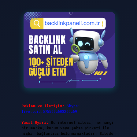
Reklam ve İletişim:
Skype:
live:.cid.575569c608265c69
Yasal Uyarı:
Bu internet sitesi, herhangi
bir marka, kurum veya şahıs şirketi ile
hiçbir bağlantısı bulunmamaktadır. Sitede