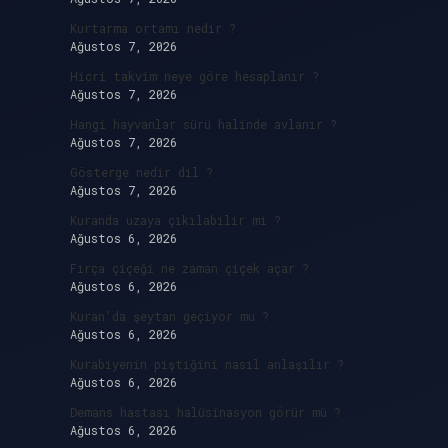
Kurtarma ortamı nedir ?
Ağustos 7, 2026
Hicri takvim neye göre hesaplanır ?
Ağustos 7, 2026
Hangi hayvanlar sürü halinde avlanır ?
Ağustos 7, 2026
Gösterge nedir dil ?
Ağustos 7, 2026
Kuranda uzaya çıkılabilir mi ?
Ağustos 6, 2026
Fırça çiçeği ne zaman çiçek açar ?
Ağustos 6, 2026
Kuran’da şeytan geçiyor mu ?
Ağustos 6, 2026
Kurabiyenin piştiğini nasıl anlaşılır ?
Ağustos 6, 2026
Demans hastası halüsinasyon görür mü ?
Ağustos 6, 2026