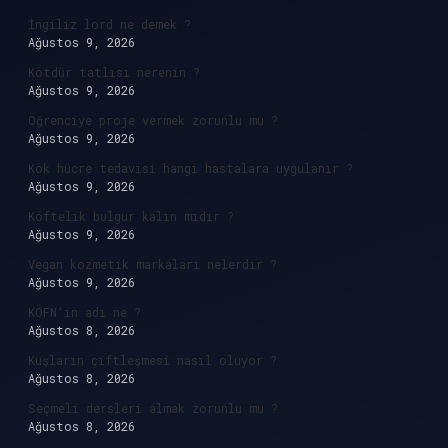
İngiliz lord ne demek ?
Ağustos 9, 2026
Kötdür tatlısı nerenin ?
Ağustos 9, 2026
Öğrenciye proje vermek zorunlu mu ?
Ağustos 9, 2026
Kök hücre tedavisi hangi hastalara uygulanır ?
Ağustos 9, 2026
Köftelik bulgur kalın mıdır ?
Ağustos 9, 2026
Vegan kozmetik markaları nelerdir ?
Ağustos 9, 2026
KÖFN’in adı ne ?
Ağustos 8, 2026
Kuşların çiftleşmesi nasıl oluyor ?
Ağustos 8, 2026
Seçmeli dersleri almak zorunlu mu ?
Ağustos 8, 2026