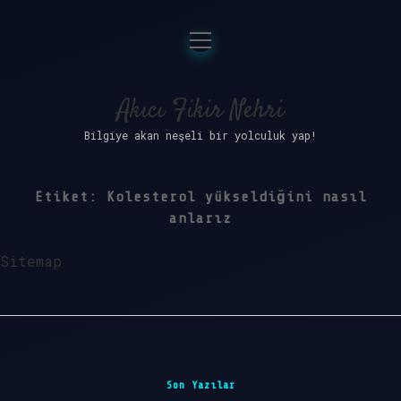
menüyü
Anasayfa
aç
Gizlilik Politikası
Akıcı Fikir Nehri
Bilgiye akan neşeli bir yolculuk yap!
Yasal Uyarı
Hakkımızda
Etiket:
Kolesterol yükseldiğini nasıl
anlarız
Sitemap
Sidebar
Son Yazılar