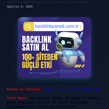
Kuzuların günlük canlı ağırlık artışı ne kadardır ?
Ağustos 8, 2026
Reklam ve İletişim:
Skype: live:.cid.575569c608265c69
Yasal Uyarı:
Bu internet sitesi, herhangi bir marka,
kurum veya şahıs şirketi ile hiçbir bağlantısı
bulunmamaktadır. Sitede yalnızca kendi