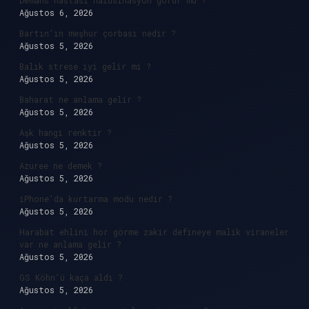
Demans hastası halüsinasyon görür mü ?
Ağustos 6, 2026
Bartın’ın meşhur çorbası nedir ?
Ağustos 5, 2026
Balık strese iyi gelir mi ?
Ağustos 5, 2026
Baharat ne anlama gelir ?
Ağustos 5, 2026
Aşk hangi renktir ?
Ağustos 5, 2026
Azuree ne demek ?
Ağustos 5, 2026
iPhone’da kurtarma modu nedir ?
Ağustos 5, 2026
Harabat ehlini hor görme zakir defineye malik viraneler
var ne anlama gelir ?
Ağustos 5, 2026
GS Köhn’ü kaça aldı ?
Ağustos 5, 2026