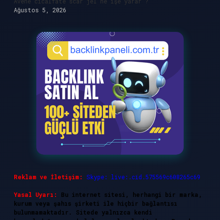
Avene cicalfate scar jel ne işe yarar ?
Ağustos 5, 2026
Reklam ve İletişim:
Skype: live:.cid.575569c608265c69
Yasal Uyarı:
Bu internet sitesi, herhangi bir marka,
kurum veya şahıs şirketi ile hiçbir bağlantısı
bulunmamaktadır. Sitede yalnızca kendi