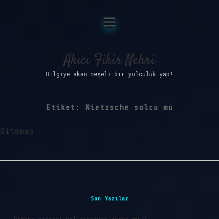
menüyü
Anasayfa
aç
Gizlilik Politikası
Akıcı Fikir Nehri
Bilgiye akan neşeli bir yolculuk yap!
Yasal Uyarı
Hakkımızda
Etiket:
Nietzsche solcu mu
Sitemap
Sidebar
Son Yazılar