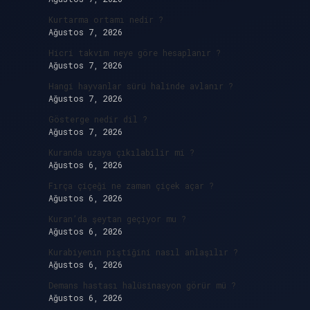
Kurtarma ortamı nedir ?
Ağustos 7, 2026
Hicri takvim neye göre hesaplanır ?
Ağustos 7, 2026
Hangi hayvanlar sürü halinde avlanır ?
Ağustos 7, 2026
Gösterge nedir dil ?
Ağustos 7, 2026
Kuranda uzaya çıkılabilir mi ?
Ağustos 6, 2026
Fırça çiçeği ne zaman çiçek açar ?
Ağustos 6, 2026
Kuran’da şeytan geçiyor mu ?
Ağustos 6, 2026
Kurabiyenin piştiğini nasıl anlaşılır ?
Ağustos 6, 2026
Demans hastası halüsinasyon görür mü ?
Ağustos 6, 2026