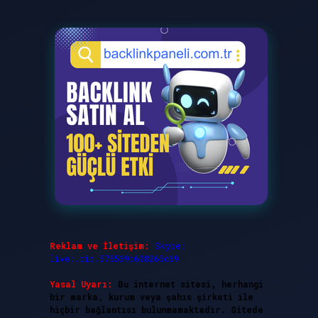
Reklam ve İletişim:
Skype:
live:.cid.575569c608265c69
Yasal Uyarı:
Bu internet sitesi, herhangi
bir marka, kurum veya şahıs şirketi ile
hiçbir bağlantısı bulunmamaktadır. Sitede