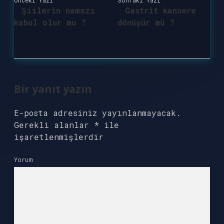
Önceki Yazı
Sonraki Yazı
Şiilerin namazı
Gastrit kansere
kabul olur mu ?
dönüşür mü ?
Bir yanıt yazın
E-posta adresiniz yayınlanmayacak.
Gerekli alanlar
*
ile
işaretlenmişlerdir
Yorum