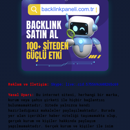
Reklam ve İletişim:
Skype: live:.cid.575569c608265c69
Yasal Uyarı:
Bu internet sitesi, herhangi bir marka,
kurum veya şahıs şirketi ile hiçbir bağlantısı
bulunmamaktadır. Sitede yalnızca kendi
hazırladığımız makaleler paylaşılmaktadır. Burada
yer alan içerikler haber niteliği taşımamakta olup,
gerçek kurum ve kişiler hakkında paylaşım
yapılmamaktadır. Gerçek kurum ve kişiler ile isim