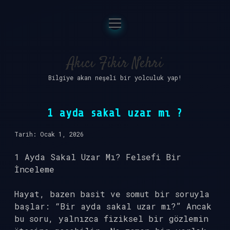
menüyü
Anasayfa
aç
Gizlilik Politikası
Akıcı Fikir Nehri
Bilgiye akan neşeli bir yolculuk yap!
Yasal Uyarı
Hakkımızda
1 ayda sakal uzar mı ?
Tarih: Ocak 1, 2026
1 Ayda Sakal Uzar Mı? Felsefi Bir
İnceleme
Hayat, bazen basit ve somut bir soruyla
başlar: “Bir ayda sakal uzar mı?” Ancak
bu soru, yalnızca fiziksel bir gözlemin