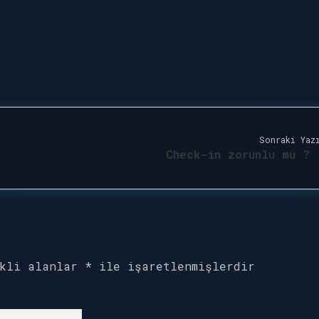
Sonraki Yaz
Check-in zorunlu mu ?
ekli alanlar
*
ile işaretlenmişlerdir