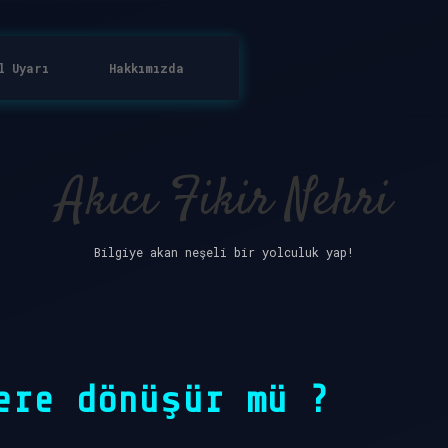
l Uyarı
Hakkımızda
Akıcı Fikir Nehri
Bilgiye akan neşeli bir yolculuk yap!
ere dönüşür mü ?