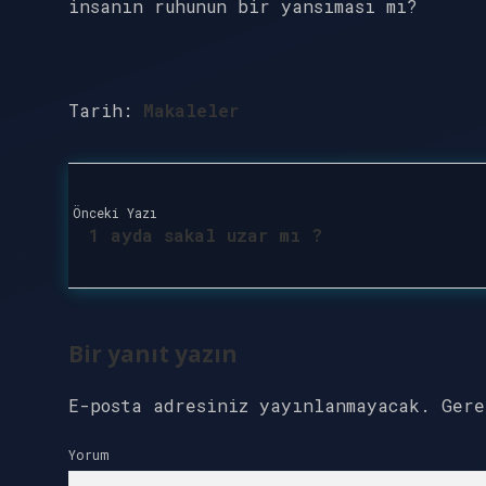
insanın ruhunun bir yansıması mı?
Tarih:
Makaleler
Önceki Yazı
1 ayda sakal uzar mı ?
Bir yanıt yazın
E-posta adresiniz yayınlanmayacak.
Ger
Yorum