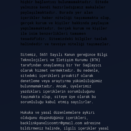
hiçbir bağlantısı bulunmamaktadır. Sitede
yalnızca kendi hazırladığımız makaleler
paylaşılmaktadır. Burada yer alan
içerikler haber niteliği taşımamakta olup,
gerçek kurum ve kişiler hakkında paylaşım
yapılmamaktadır. Gerçek kurum ve kişiler
ile isim benzerlikleri tamamen
tesadüfidir. Sitemizdeki bilgiler taslak
halindedir ve tavsiye niteliği taşımazlar.
Sitemiz, 5651 Sayılı Kanun gereğince Bilgi
Teknolojileri ve İletişim Kurumu (BTK)
tarafından onaylanmış bir Yer Sağlayıcı
olarak hizmet vermektedir. Bu nedenle,
sitedeki içerikleri proaktif olarak
denetleme veya araştırma yükümlülüğümüz
bulunmamaktadır. Ancak, üyelerimiz
yazdıkları içeriklerin sorumluluğunu
taşımakta olup, siteye üye olarak bu
sorumluluğu kabul etmiş sayılırlar.
Hukuka ve yasal düzenlemelere aykırı
olduğunu düşündüğünüz içerikleri,
backlinkpanelicomtr@gmail.com
adresine
bildirmeniz halinde, ilgili içerikler yasal