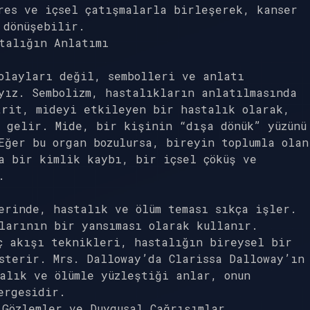
res ve içsel çatışmalarla birleşerek, kanser
 dönüşebilir.
talığın Anlatımı
olayları değil, sembolleri ve anlatı
yız. Sembolizm, hastalıkların anlatılmasında
trit, mideyi etkileyen bir hastalık olarak,
 gelir. Mide, bir kişinin “dışa dönük” yüzünü
Eğer bu organ bozulursa, bireyin toplumla olan
a bir kimlik kaybı, bir içsel çöküş ve
.
erinde, hastalık ve ölüm teması sıkça işler.
larının bir yansıması olarak kullanır.
ç akışı teknikleri, hastalığın bireysel bir
sterir. Mrs. Dalloway’da Clarissa Dalloway’ın
alık ve ölümle yüzleştiği anlar, onun
ergesidir.
 Gözlemler ve Duygusal Çağrışımlar