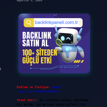
Ağustos 5, 2026
ı
Reklam ve İletişim:
Skype:
live:.cid.575569c608265c69
Yasal Uyarı:
Bu internet sitesi, herhangi
bir marka, kurum veya şahıs şirketi ile