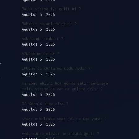
Balık strese iyi gelir mi ?
Ağustos 5, 2026
Baharat ne anlama gelir ?
Ağustos 5, 2026
Aşk hangi renktir ?
Ağustos 5, 2026
Azuree ne demek ?
Ağustos 5, 2026
r
iPhone’da kurtarma modu nedir ?
Ağustos 5, 2026
r
Harabat ehlini hor görme zakir defineye
malik viraneler var ne anlama gelir ?
Ağustos 5, 2026
GS Köhn’ü kaça aldı ?
Ağustos 5, 2026
Avene cicalfate scar jel ne işe yarar ?
Ağustos 5, 2026
Evde kumru olması ne anlama gelir ?