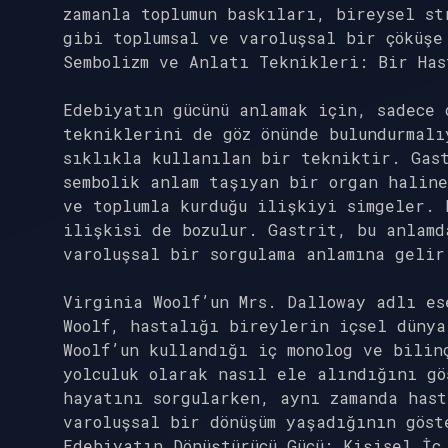
zamanla toplumun baskıları, bireysel st
gibi toplumsal ve varoluşsal bir çöküşe
Sembolizm ve Anlatı Teknikleri: Bir Has
Edebiyatın gücünü anlamak için, sadece 
tekniklerini de göz önünde bulundurmalı
sıklıkla kullanılan bir tekniktir. Gas
sembolik anlam taşıyan bir organ haline
ve toplumla kurduğu ilişkiyi simgeler. 
ilişkisi de bozulur. Gastrit, bu anlamd
varoluşsal bir sorgulama anlamına gelir
Virginia Woolf’un Mrs. Dalloway adlı es
Woolf, hastalığı bireylerin içsel dünya
Woolf’un kullandığı iç monolog ve bilin
yolculuk olarak nasıl ele alındığını gö
hayatını sorgularken, aynı zamanda hast
varoluşsal bir dönüşüm yaşadığının göst
Edebiyatın Dönüştürücü Gücü: Kişisel İç