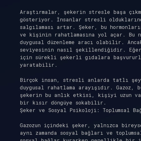
Araştırmalar, şekerin stresle başa çık
gösteriyor. İnsanlar stresli oldukların
salgılaması artar. Şeker, bu hormonları
ve kişinin rahatlamasına yol açar. Bu n
duygusal düzenleme aracı olabilir. Anca
seviyesinin nasıl şekillendiğidir. Eğer
için sürekli şekerli gıdalara başvururl
yaratabilir.
Birçok insan, stresli anlarda tatlı şey
duygusal rahatlama arayışıdır. Gazoz, b
şekerin bu anlık etkisi, kişiyi uzun va
bir kısır döngüye sokabilir.
Şeker ve Sosyal Psikoloji: Toplumsal Ba
Gazozun içindeki şeker, yalnızca bireys
aynı zamanda sosyal bağları ve toplumsa
sosyal bağlar kurarken genellikle bir i