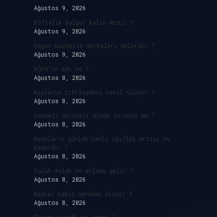
Ağustos 9, 2026
Köftelik bulgur kalın mıdır ?
Ağustos 9, 2026
Vegan kozmetik markaları nelerdir ?
Ağustos 9, 2026
KÖFN’in adı ne ?
Ağustos 8, 2026
Kuşların çiftleşmesi nasıl oluyor ?
Ağustos 8, 2026
e
Seçmeli dersleri almak zorunlu mu ?
Ağustos 8, 2026
Kuzuların günlük canlı ağırlık artışı ne
kadardır ?
Ağustos 8, 2026
Salah Aslah ne anlama gelir ?
Ağustos 8, 2026
,
Radial nabız nereden alınır ?
Ağustos 8, 2026