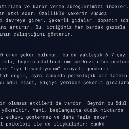
atırlama ve karar verme süreçlerimizi inceler.
an etki eder. Özellikle şekerin vücuda
mi devreye girer. Şekerli gıdalar, dopamin adı
ını artırır. Bu, içtiğimiz her bardak gazozla
ının çalıştığını gösterir.
30 gram şeker bulunur, bu da yaklaşık 6-7 çay
ında, beynin ödüllendirme merkezi olan nucleu
ize “iyi hissediyorum” sinyali gönderir.
tat değil, aynı zamanda psikolojik bir tatmin
bu ödül hissi, kişiyi yeniden şekerli gıdalar
in olumsuz etkileri de vardır. Beynin bu ödül
 yükseltir. Yani, başlangıçta düşük miktarda
ı etkiyi göstermez ve daha fazla şeker
l psikoloji ile de ilişkilidir; çünkü