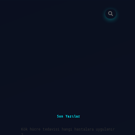
Sidebar
betci
vdcasino günce
Son Yazılar
Kök hücre tedavisi hangi hastalara uygulanır
?