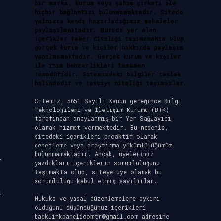
bir marka, kurum veya şahıs şirketi ile
hiçbir bağlantısı bulunmamaktadır. Sitede
yalnızca kendi hazırladığımız makaleler
paylaşılmaktadır. Burada yer alan
içerikler haber niteliği taşımamakta olup,
gerçek kurum ve kişiler hakkında paylaşım
yapılmamaktadır. Gerçek kurum ve kişiler
ile isim benzerlikleri tamamen
tesadüfidir. Sitemizdeki bilgiler taslak
halindedir ve tavsiye niteliği taşımazlar.
Sitemiz, 5651 Sayılı Kanun gereğince Bilgi
Teknolojileri ve İletişim Kurumu (BTK)
tarafından onaylanmış bir Yer Sağlayıcı
olarak hizmet vermektedir. Bu nedenle,
sitedeki içerikleri proaktif olarak
denetleme veya araştırma yükümlülüğümüz
bulunmamaktadır. Ancak, üyelerimiz
i
yazdıkları içeriklerin sorumluluğunu
taşımakta olup, siteye üye olarak bu
sorumluluğu kabul etmiş sayılırlar.
ı
Hukuka ve yasal düzenlemelere aykırı
olduğunu düşündüğünüz içerikleri,
backlinkpanelicomtr@gmail.com
adresine