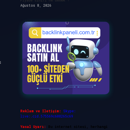
Piyade sinifi ne demek ?
Ağustos 8, 2026
s
a
Reklam ve İletişim:
Skype:
live:.cid.575569c608265c69
Yasal Uyarı:
Bu internet sitesi, herhangi