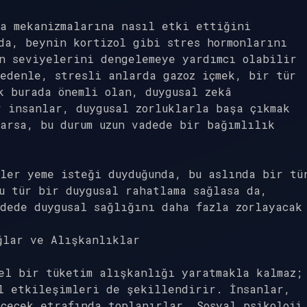
ma mekanizmalarına nasıl etki ettiğini
da, beynin kortizol gibi stres hormonlarını
n seviyelerini dengelemeye yardımcı olabilir
edenle, stresli anlarda gazoz içmek, bir tür
k burada önemli olan, duygusal zekâ
 insanlar, duygusal zorluklarla başa çıkmak
arsa, bu durum uzun vadede bir bağımlılık
ler yeme isteği duyduğunda, bu aslında bir tü
u tür bir duygusal rahatlama sağlasa da,
dede duygusal sağlığını daha fazla zorlayacak
ğlar ve Alışkanlıklar
el bir tüketim alışkanlığı yaratmakla kalmaz;
l etkileşimleri de şekillendirir. İnsanlar,
çecek etrafında toplanırlar. Sosyal psikoloji