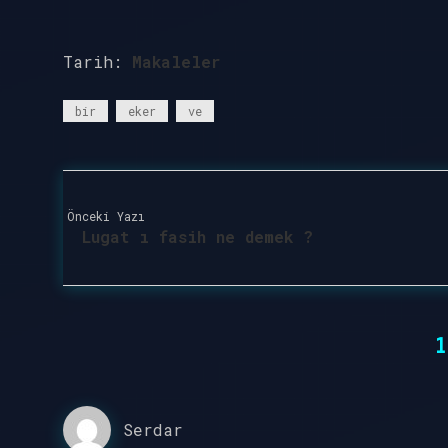
Tarih:
Makaleler
bir
eker
ve
Önceki Yazı
Lugat ı fasih ne demek ?
1
Serdar