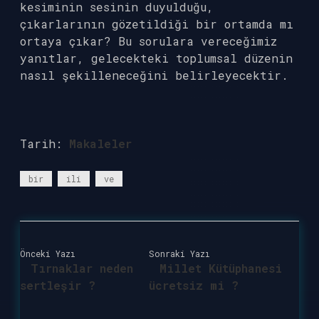
kesiminin sesinin duyulduğu,
çıkarlarının gözetildiği bir ortamda mı
ortaya çıkar? Bu sorulara vereceğimiz
yanıtlar, gelecekteki toplumsal düzenin
nasıl şekilleneceğini belirleyecektir.
Tarih:
Makaleler
bir
ili
ve
Önceki Yazı
Sonraki Yazı
Tırnaklar neden
Millet Kütüphanesi
sertleşir ?
ücretsiz mi ?