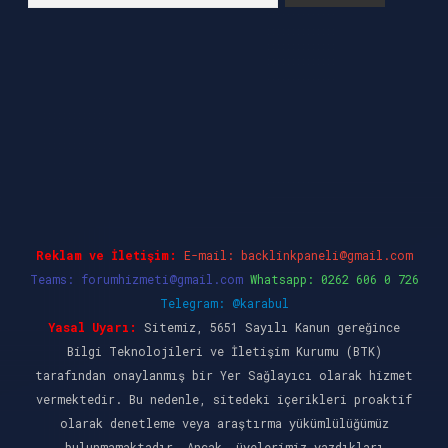
ş
ilbet casino
ilbet yeni giriş
Betexper giriş a
Reklam ve İletişim:
E-mail:
backlinkpaneli@gmail.com
Teams:
forumhizmeti@gmail.com
Whatsapp: 0262 606 0 726
Telegram: @karabul
Yasal Uyarı:
Sitemiz, 5651 Sayılı Kanun gereğince
Bilgi Teknolojileri ve İletişim Kurumu (BTK)
tarafından onaylanmış bir Yer Sağlayıcı olarak hizmet
vermektedir. Bu nedenle, sitedeki içerikleri proaktif
olarak denetleme veya araştırma yükümlülüğümüz
bulunmamaktadır. Ancak, üyelerimiz yazdıkları