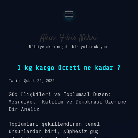
menüyü
Anasayfa
aç
Gizlilik Politikası
Akıcı Fikir Nehri
Bilgiye akan neşeli bir yolculuk yap!
Yasal Uyarı
Hakkımızda
1 kg kargo ücreti ne kadar ?
Tarih: Şubat 26, 2026
Güç İlişkileri ve Toplumsal Düzen:
Meşruiyet, Katılım ve Demokrasi Üzerine
Bir Analiz
Toplumları şekillendiren temel
unsurlardan biri, şüphesiz güç