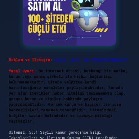
Reklam ve İletişim:
Skype: live:.cid.575569c608265c69
Yasal Uyarı:
Bu internet sitesi, herhangi bir marka,
kurum veya şahıs şirketi ile hiçbir bağlantısı
bulunmamaktadır. Sitede yalnızca kendi
hazırladığımız makaleler paylaşılmaktadır. Burada
yer alan içerikler haber niteliği taşımamakta olup,
gerçek kurum ve kişiler hakkında paylaşım
yapılmamaktadır. Gerçek kurum ve kişiler ile isim
benzerlikleri tamamen tesadüfidir. Sitemizdeki
bilgiler taslak halindedir ve tavsiye niteliği
taşımazlar.
Sitemiz, 5651 Sayılı Kanun gereğince Bilgi
Teknolojileri ve İletişim Kurumu (BTK) tarafından