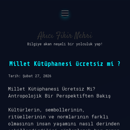
menüyü
Anasayfa
aç
Gizlilik Politikası
Akıcı Fikir Nehri
Bilgiye akan neşeli bir yolculuk yap!
Yasal Uyarı
Hakkımızda
Millet Kütüphanesi ücretsiz mi ?
Tarih: Şubat 27, 2026
Millet Kütüphanesi Ücretsiz Mi?
Antropolojik Bir Perspektiften Bakış
Kültürlerin, sembollerinin,
ritüellerinin ve normlarının farklı
olmasının insan yaşamını nasıl derinden