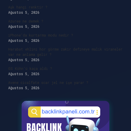
Aşk hangi renktir ?
Ağustos 5, 2026
Azuree ne demek ?
Ağustos 5, 2026
iPhone’da kurtarma modu nedir ?
Ağustos 5, 2026
Harabat ehlini hor görme zakir defineye malik viraneler
var ne anlama gelir ?
Ağustos 5, 2026
GS Köhn’ü kaça aldı ?
Ağustos 5, 2026
Avene cicalfate scar jel ne işe yarar ?
Ağustos 5, 2026