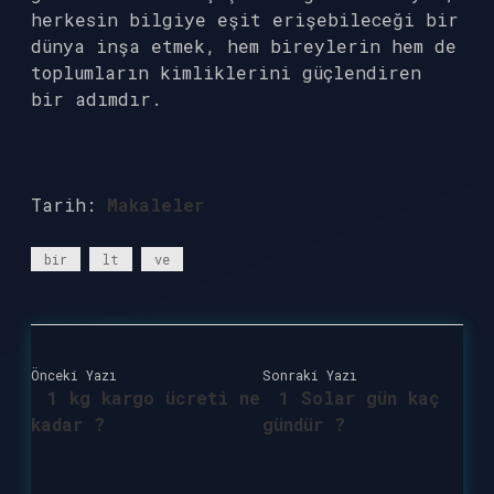
herkesin bilgiye eşit erişebileceği bir
dünya inşa etmek, hem bireylerin hem de
toplumların kimliklerini güçlendiren
bir adımdır.
Tarih:
Makaleler
bir
lt
ve
Önceki Yazı
Sonraki Yazı
1 kg kargo ücreti ne
1 Solar gün kaç
kadar ?
gündür ?