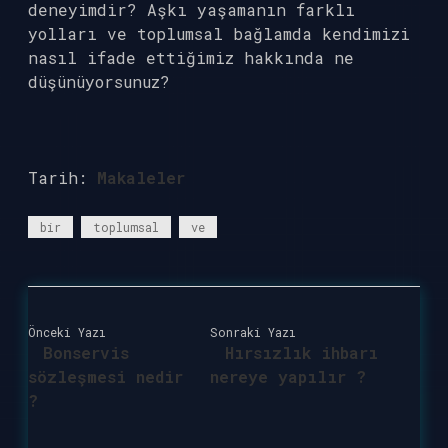
deneyimdir? Aşkı yaşamanın farklı
yolları ve toplumsal bağlamda kendimizi
nasıl ifade ettiğimiz hakkında ne
düşünüyorsunuz?
Tarih:
Makaleler
bir
toplumsal
ve
Önceki Yazı
Sonraki Yazı
Bonservis
Hırsızlık ihbarı
sözleşmesi nedir
nereye yapılır ?
?