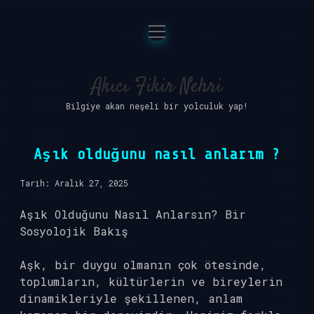
menüyü
Anasayfa
aç
Gizlilik Politikası
Akıcı Fikir Nehri
Bilgiye akan neşeli bir yolculuk yap!
Yasal Uyarı
Hakkımızda
Aşık olduğunu nasıl anlarım ?
Tarih: Aralık 27, 2025
Aşık Olduğunu Nasıl Anlarsın? Bir
Sosyolojik Bakış
Aşk, bir duygu olmanın çok ötesinde,
toplumların, kültürlerin ve bireylerin
dinamikleriyle şekillenen, anlam