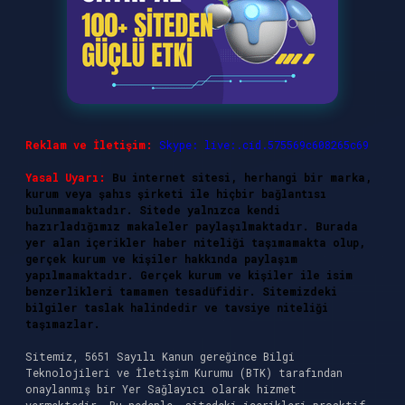
Reklam ve İletişim:
Skype: live:.cid.575569c608265c69
Yasal Uyarı:
Bu internet sitesi, herhangi bir marka,
kurum veya şahıs şirketi ile hiçbir bağlantısı
bulunmamaktadır. Sitede yalnızca kendi
hazırladığımız makaleler paylaşılmaktadır. Burada
yer alan içerikler haber niteliği taşımamakta olup,
gerçek kurum ve kişiler hakkında paylaşım
yapılmamaktadır. Gerçek kurum ve kişiler ile isim
benzerlikleri tamamen tesadüfidir. Sitemizdeki
bilgiler taslak halindedir ve tavsiye niteliği
taşımazlar.
Sitemiz, 5651 Sayılı Kanun gereğince Bilgi
Teknolojileri ve İletişim Kurumu (BTK) tarafından
onaylanmış bir Yer Sağlayıcı olarak hizmet