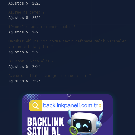
Ağustos 5, 2026
Azuree ne demek ?
Ağustos 5, 2026
iPhone’da kurtarma modu nedir ?
Ağustos 5, 2026
Harabat ehlini hor görme zakir defineye malik viraneler
var ne anlama gelir ?
Ağustos 5, 2026
GS Köhn’ü kaça aldı ?
Ağustos 5, 2026
Avene cicalfate scar jel ne işe yarar ?
Ağustos 5, 2026