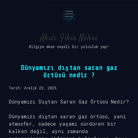
menüyü
Anasayfa
aç
Gizlilik Politikası
Akıcı Fikir Nehri
Bilgiye akan neşeli bir yolculuk yap!
Yasal Uyarı
Hakkımızda
Dünyamızı dıştan saran gaz
örtüsü nedir ?
Tarih: Aralık 23, 2025
Dünyamızı Dıştan Saran Gaz Örtüsü Nedir?
Dünyamızı dıştan saran gaz örtüsü, yani
atmosfer, sadece yaşamı sürdüren bir
kalkan değil, aynı zamanda