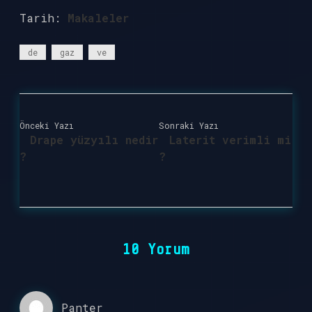
Tarih:
Makaleler
de
gaz
ve
Önceki Yazı
Sonraki Yazı
Drape yüzyılı nedir
Laterit verimli mi
?
?
10 Yorum
Panter