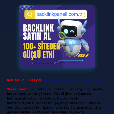
Reklam ve İletişim:
Skype: live:.cid.575569c608265c69
Yasal Uyarı:
Bu internet sitesi, herhangi bir marka,
kurum veya şahıs şirketi ile hiçbir bağlantısı
bulunmamaktadır. Sitede yalnızca kendi
hazırladığımız makaleler paylaşılmaktadır. Burada
yer alan içerikler haber niteliği taşımamakta olup,
gerçek kurum ve kişiler hakkında paylaşım