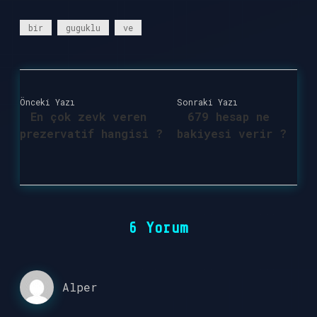
bir
guguklu
ve
Önceki Yazı
Sonraki Yazı
En çok zevk veren
679 hesap ne
prezervatif hangisi ?
bakiyesi verir ?
6 Yorum
Alper