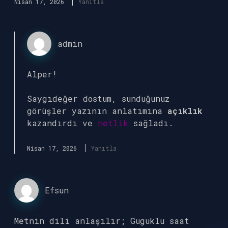
Nisan 17, 2026
Yanıtla
admin
Alper!
Saygıdeğer dostum, sunduğunuz
görüşler yazının anlatımına
açıklık
kazandırdı ve
netlik
sağladı.
Nisan 17, 2026
Yanıtla
Efsun
Metnin dili anlaşılır; Guguklu saat