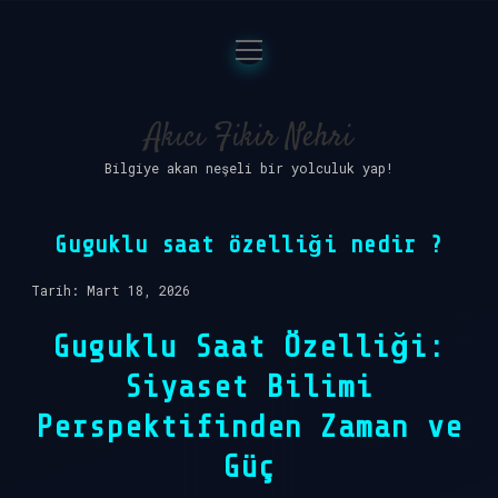
menüyü
Anasayfa
aç
Gizlilik Politikası
Akıcı Fikir Nehri
Bilgiye akan neşeli bir yolculuk yap!
Yasal Uyarı
Hakkımızda
Guguklu saat özelliği nedir ?
Tarih: Mart 18, 2026
Guguklu Saat Özelliği:
Siyaset Bilimi
Perspektifinden Zaman ve
Güç