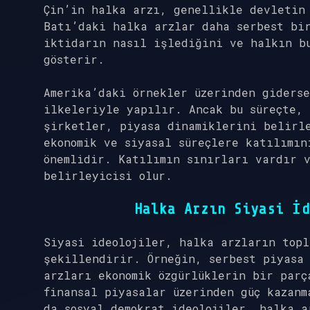
Çin’in halka arzı, genellikle devletin
Batı’daki halka arzlar daha serbest bi
iktidarın nasıl işlediğini ve halkın bu
gösterir.
Amerika’daki örnekler üzerinden giders
ilkeleriyle yapılır. Ancak bu süreçte, 
şirketler, piyasa dinamiklerini belirl
ekonomik ve siyasal süreçlere katılımın
önemlidir. Katılımın sınırları vardır 
belirleyicisi olur.
Halka Arzın Siyasi İd
Siyasi ideolojiler, halka arzların topl
şekillendirir. Örneğin, serbest piyasa 
arzları ekonomik özgürlüklerin bir parç
finansal piyasalar üzerinden güç kazanm
da sosyal demokrat ideolojiler, halka a