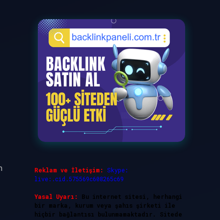
n
Reklam ve İletişim:
Skype:
live:.cid.575569c608265c69
Yasal Uyarı:
Bu internet sitesi, herhangi
bir marka, kurum veya şahıs şirketi ile
hiçbir bağlantısı bulunmamaktadır. Sitede