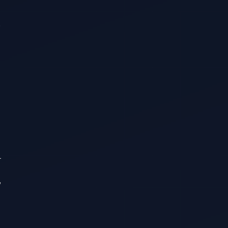
.
ı
,