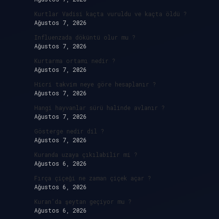
Kurtlar Vadisi kaçta vuruldu ve kaçta öldü ?
Ağustos 7, 2026
Influenzada döküntü olur mu ?
Ağustos 7, 2026
Kurtarma ortamı nedir ?
Ağustos 7, 2026
Hicri takvim neye göre hesaplanır ?
Ağustos 7, 2026
Hangi hayvanlar sürü halinde avlanır ?
Ağustos 7, 2026
Gösterge nedir dil ?
Ağustos 7, 2026
Kuranda uzaya çıkılabilir mi ?
Ağustos 6, 2026
,
Fırça çiçeği ne zaman çiçek açar ?
Ağustos 6, 2026
Kuran’da şeytan geçiyor mu ?
Ağustos 6, 2026