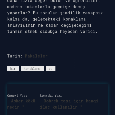
daha fazla değer bulur ve öğrenciler,
modern imkanlarla geçmişe dönüş
yaparlar? Bu sorular şimdilik cevapsız
kalsa da, gelecekteki konaklama
anlayışının ne kadar değişeceğini
tahmin etmek oldukça heyecan verici.
Tarih:
Makaleler
bir
konaklama
ve
Önceki Yazı
Sonraki Yazı
Asker kökü
Böbrek taşı için hangi
nedir ?
ilaç kullanılır ?