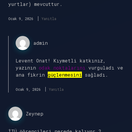
yurtlar) mevcuttur.
Ocak 9, 2026
Yanıtla
admin
Levent Onat! Kıymetli katkınız,
yazının
odak noktalarını
vurguladı ve
ana fikrin
güçlenmesini
sağladı.
Ocak 9, 2026
Yanıtla
Zeynep
İTÜ öğrencileri nerede kalıyor ?