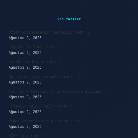
Sidebar
Son Yazılar
İzzet Altınmeşe’nin hastalığı nedir ?
Ağustos 9, 2026
İngiliz lord ne demek ?
Ağustos 9, 2026
Kötdür tatlısı nerenin ?
Ağustos 9, 2026
Öğrenciye proje vermek zorunlu mu ?
Ağustos 9, 2026
Kök hücre tedavisi hangi hastalara uygulanır ?
Ağustos 9, 2026
Köftelik bulgur kalın mıdır ?
Ağustos 9, 2026
Vegan kozmetik markaları nelerdir ?
Ağustos 9, 2026
KÖFN’in adı ne ?