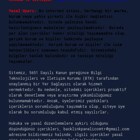
Yasal Uyarı:
Bu internet sitesi, herhangi bir marka,
kurum veya şahıs şirketi ile hiçbir bağlantısı
bulunmamaktadır. Sitede yalnızca kendi
hazırladığımız makaleler paylaşılmaktadır. Burada
yer alan içerikler haber niteliği taşımamakta olup,
gerçek kurum ve kişiler hakkında paylaşım
yapılmamaktadır. Gerçek kurum ve kişiler ile isim
benzerlikleri tamamen tesadüfidir. Sitemizdeki
bilgiler taslak halindedir ve tavsiye niteliği
taşımazlar.
Sitemiz, 5651 Sayılı Kanun gereğince Bilgi
Teknolojileri ve İletişim Kurumu (BTK) tarafından
onaylanmış bir Yer Sağlayıcı olarak hizmet
vermektedir. Bu nedenle, sitedeki içerikleri proaktif
olarak denetleme veya araştırma yükümlülüğümüz
bulunmamaktadır. Ancak, üyelerimiz yazdıkları
içeriklerin sorumluluğunu taşımakta olup, siteye üye
olarak bu sorumluluğu kabul etmiş sayılırlar.
Hukuka ve yasal düzenlemelere aykırı olduğunu
düşündüğünüz içerikleri,
backlinkpanelicomtr@gmail.com
adresine bildirmeniz halinde, ilgili içerikler yasal