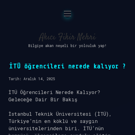
menüyü
Anasayfa
aç
Gizlilik Politikası
Akıcı Fikir Nehri
Bilgiye akan neşeli bir yolculuk yap!
Yasal Uyarı
Hakkımızda
İTÜ öğrencileri nerede kalıyor ?
Tarih: Aralık 14, 2025
İTÜ Öğrencileri Nerede Kalıyor?
Geleceğe Dair Bir Bakış
İstanbul Teknik Üniversitesi (İTÜ),
Türkiye’nin en köklü ve saygın
üniversitelerinden biri. İTÜ’nün