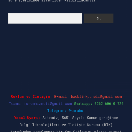
süre içerisinde sitemizden kaldırılacaktır.
Arama
ilbet casino
ilbet yeni giriş
Betexper giriş ad
Reklam ve İletişim:
E-mail:
backlinkpaneli@gmail.com
Teams:
forumhizmeti@gmail.com
Whatsapp: 0262 606 0 726
Telegram: @karabul
Yasal Uyarı:
Sitemiz, 5651 Sayılı Kanun gereğince
Bilgi Teknolojileri ve İletişim Kurumu (BTK)
tarafından onaylanmış bir Yer Sağlayıcı olarak hizmet