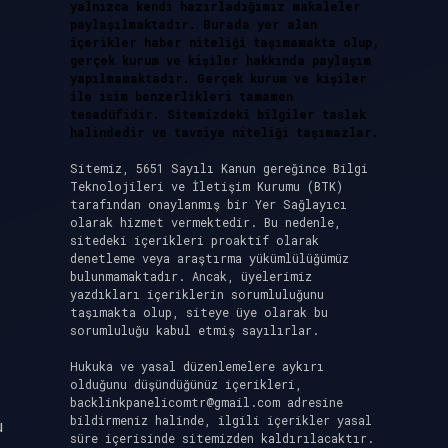
yalnızca kendi hazırladığımız makaleler
paylaşılmaktadır. Burada yer alan
içerikler haber niteliği taşımamakta olup,
gerçek kurum ve kişiler hakkında paylaşım
yapılmamaktadır. Gerçek kurum ve kişiler
ile isim benzerlikleri tamamen
tesadüfidir. Sitemizdeki bilgiler taslak
halindedir ve tavsiye niteliği taşımazlar.
Sitemiz, 5651 Sayılı Kanun gereğince Bilgi
Teknolojileri ve İletişim Kurumu (BTK)
tarafından onaylanmış bir Yer Sağlayıcı
olarak hizmet vermektedir. Bu nedenle,
sitedeki içerikleri proaktif olarak
denetleme veya araştırma yükümlülüğümüz
bulunmamaktadır. Ancak, üyelerimiz
yazdıkları içeriklerin sorumluluğunu
taşımakta olup, siteye üye olarak bu
sorumluluğu kabul etmiş sayılırlar.
Hukuka ve yasal düzenlemelere aykırı
olduğunu düşündüğünüz içerikleri,
backlinkpanelicomtr@gmail.com
adresine
bildirmeniz halinde, ilgili içerikler yasal
u
süre içerisinde sitemizden kaldırılacaktır.