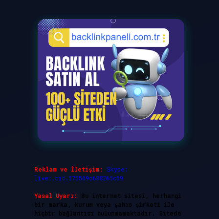
Reklam ve İletişim:
Skype:
live:.cid.575569c608265c69
Yasal Uyarı:
Bu internet sitesi, herhangi
bir marka, kurum veya şahıs şirketi ile
hiçbir bağlantısı bulunmamaktadır. Sitede