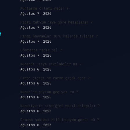
Kurtarma ortamı nedir ?
Ağustos 7, 2026
Hicri takvim neye göre hesaplanır ?
Ağustos 7, 2026
e
Hangi hayvanlar sürü halinde avlanır ?
Ağustos 7, 2026
Gösterge nedir dil ?
Ağustos 7, 2026
Kuranda uzaya çıkılabilir mi ?
Ağustos 6, 2026
Fırça çiçeği ne zaman çiçek açar ?
Ağustos 6, 2026
Kuran’da şeytan geçiyor mu ?
Ağustos 6, 2026
Kurabiyenin piştiğini nasıl anlaşılır ?
Ağustos 6, 2026
Demans hastası halüsinasyon görür mü ?
Ağustos 6, 2026