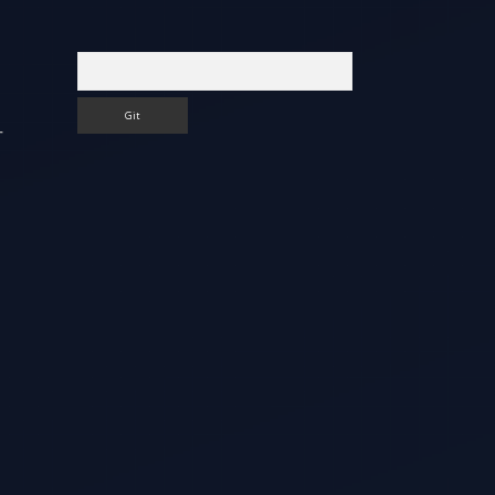
Arama
r