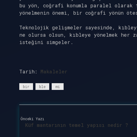
bu yön, coğrafi konumla paralel olarak 
yönelmenin önemi, bir coğrafi yönün öte
Teknolojik gelişmeler sayesinde, kıbley
ne olursa olsun, kıbleye yönelmek her z
isteğini simgeler.
Tarih:
Makaleler
bir
ble
mi
Önceki Yazı
Küf mantarının temel yapısı nedir ?