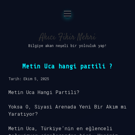
menüyü
Anasayfa
aç
Gizlilik Politikası
Akıcı Fikir Nehri
Bilgiye akan neşeli bir yolculuk yap!
Yasal Uyarı
Hakkımızda
Metin Uca hangi partili ?
Tarih: Ekim 5, 2025
Metin Uca Hangi Partili?
Yoksa O, Siyasi Arenada Yeni Bir Akım mı
Yaratıyor?
Metin Uca, Türkiye’nin en eğlenceli