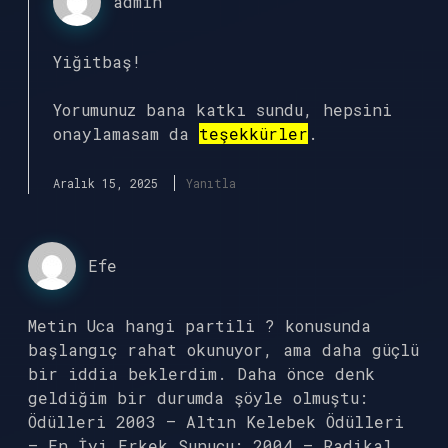
admin
Yiğitbaş!
Yorumunuz bana katkı sundu, hepsini
onaylamasam da
teşekkürler
.
Aralık 15, 2025
Yanıtla
Efe
Metin Uca hangi partili ? konusunda
başlangıç rahat okunuyor, ama daha güçlü
bir iddia beklerdim. Daha önce denk
geldiğim bir durumda şöyle olmuştu:
Ödülleri 2003 – Altın Kelebek Ödülleri
– En İyi Erkek Sunucu; 2004 – Radikal