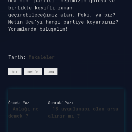
Uca’nın “partisi” hepimizin gülüşü ve
birlikte keyifli zaman
geçirebileceğimiz alan. Peki, ya siz?
Metin Uca’yı hangi partiye koyarsınız?
Yorumlarda buluşalım!
Tarih:
Makaleler
bir
metin
uca
Önceki Yazı
Sonraki Yazı
Anlağı ne
18 uygulaması olan arsa
demek ?
alınır mı ?