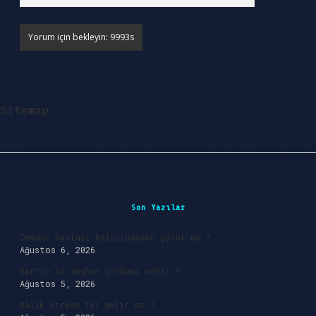
Sitemap
Sidebar
Son Yazılar
Demans hastası halüsinasyon görür mü ?
Ağustos 6, 2026
Bartın’ın meşhur çorbası nedir ?
Ağustos 5, 2026
Balık strese iyi gelir mi ?