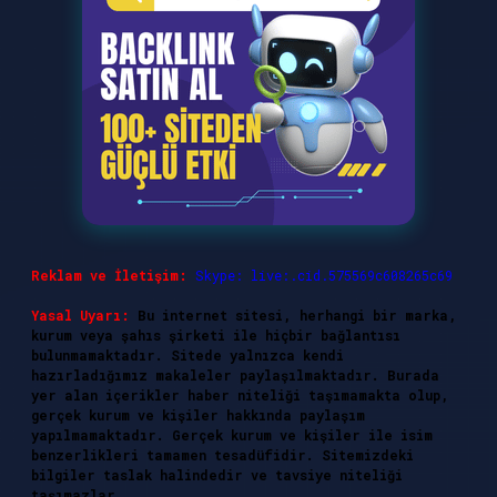
Reklam ve İletişim:
Skype: live:.cid.575569c608265c69
Yasal Uyarı:
Bu internet sitesi, herhangi bir marka,
kurum veya şahıs şirketi ile hiçbir bağlantısı
bulunmamaktadır. Sitede yalnızca kendi
hazırladığımız makaleler paylaşılmaktadır. Burada
yer alan içerikler haber niteliği taşımamakta olup,
gerçek kurum ve kişiler hakkında paylaşım
yapılmamaktadır. Gerçek kurum ve kişiler ile isim
benzerlikleri tamamen tesadüfidir. Sitemizdeki
bilgiler taslak halindedir ve tavsiye niteliği
taşımazlar.