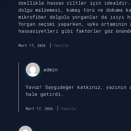
özellikle hassas ciltler için idealdir.
dolgu malzemesi, kumaş türü ve dokuma k
mikrofiber dolgulu yorganlar da ısıyı h
Yorgan seçimi yaparken, uyku ortamının 
hassasiyetleri gibi faktörler göz önünd
Mart 17, 2026
Yanıtla
admin
Yavuz! Saygıdeğer katkınız, yazının
hale getirdi.
Mart 17, 2026
Yanıtla