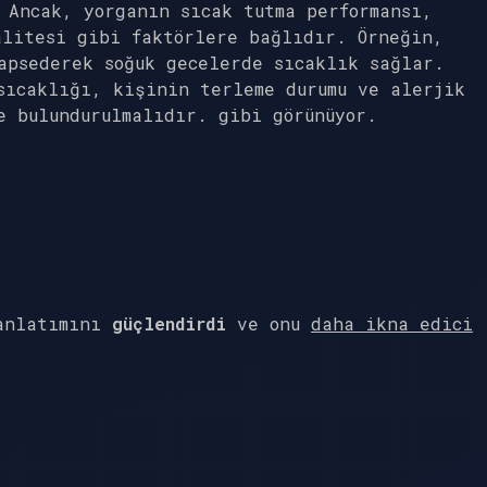
 Ancak, yorganın sıcak tutma performansı,
alitesi gibi faktörlere bağlıdır. Örneğin,
apsederek soğuk gecelerde sıcaklık sağlar.
sıcaklığı, kişinin terleme durumu ve alerjik
e bulundurulmalıdır. gibi görünüyor.
 anlatımını
güçlendirdi
ve onu
daha ikna edici