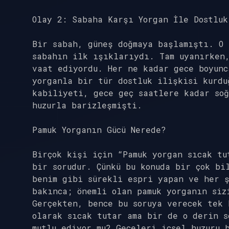
Olay 2: Sabaha Karşı Yorgan İle Dostluk
Bir sabah, güneş doğmaya başlamıştı. O 
sabahın ilk ışıklarıydı. Tam uyanırken
vaat ediyordu. Her ne kadar gece boyunc
yorganla bir tür dostluk ilişkisi kurdu
kabiliyeti, gece geç saatlere kadar soğ
huzurla barizleşmişti.
Pamuk Yorganın Gücü Nerede?
Birçok kişi için “Pamuk yorgan sıcak tu
bir sorudur. Çünkü bu konuda bir çok bi
benim gibi sürekli espri yapan ve her 
bakınca; önemli olan pamuk yorganın siz
Gerçekten, bence bu soruya verecek tek 
olarak sıcak tutar ama bir de o derin s
mutlu ediyor mu? Geceleri içsel huzuru 