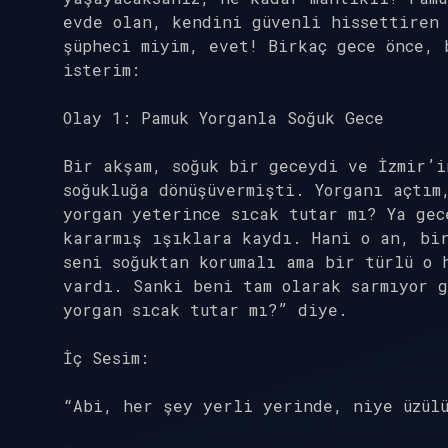
evde olan, kendini güvenli hissettiren 
şüpheci miyim, evet! Birkaç gece önce, 
isterim:
Olay 1: Pamuk Yorganla Soğuk Gece
Bir akşam, soğuk bir geceydi ve İzmir’i
soğukluğa dönüşüvermişti. Yorganı açtım
yorgan yeterince sıcak tutar mı? Ya gec
kararmış ışıklara kaydı. Hani o an, bir
seni soğuktan korumalı ama bir türlü o 
vardı. Sanki beni tam olarak sarmıyor g
yorgan sıcak tutar mı?” diye.
İç Sesim:
“Abi, her şey yerli yerinde, niye üzülü