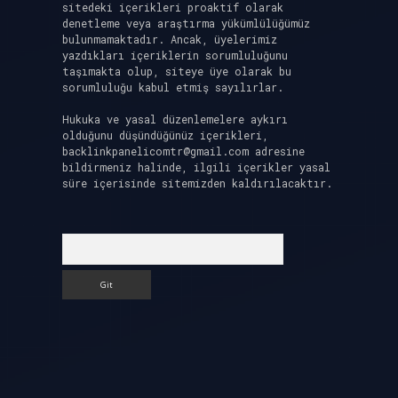
sitedeki içerikleri proaktif olarak
denetleme veya araştırma yükümlülüğümüz
bulunmamaktadır. Ancak, üyelerimiz
yazdıkları içeriklerin sorumluluğunu
taşımakta olup, siteye üye olarak bu
sorumluluğu kabul etmiş sayılırlar.
Hukuka ve yasal düzenlemelere aykırı
olduğunu düşündüğünüz içerikleri,
backlinkpanelicomtr@gmail.com
adresine
bildirmeniz halinde, ilgili içerikler yasal
süre içerisinde sitemizden kaldırılacaktır.
Arama