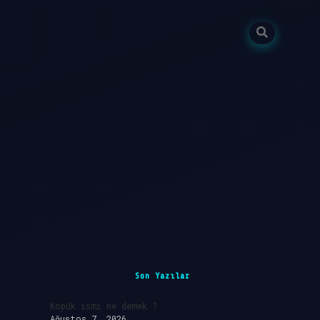
no güncel giriş
Sidebar
ilbet casino
ilbet yeni giriş
Be
Son Yazılar
Köpük ismi ne demek ?
Ağustos 7, 2026