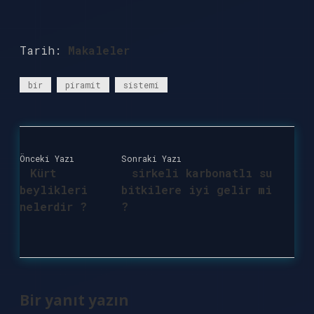
Tarih:
Makaleler
bir
piramit
sistemi
Önceki Yazı
Sonraki Yazı
Kürt
sirkeli karbonatlı su
beylikleri
bitkilere iyi gelir mi
nelerdir ?
?
Bir yanıt yazın