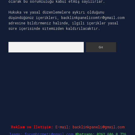
olarak bu sorumluluğu kabul etmiş sayılırlar.
Hukuka ve yasal düzenlemelere aykırı olduğunu
düşündüğünüz içerikleri,
backlinkpanelicomtr@gmail.com
adresine bildirmeniz halinde, ilgili içerikler yasal
süre içerisinde sitemizden kaldırılacaktır.
Arama
riş
ilbet casino
ilbet yeni giriş
Betexper giriş
Reklam ve İletişim:
E-mail:
backlinkpaneli@gmail.com
Teams:
forumhizmeti@gmail.com
Whatsapp: 0262 606 0 726