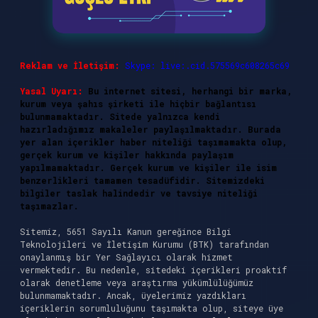
Reklam ve İletişim:
Skype: live:.cid.575569c608265c69
Yasal Uyarı:
Bu internet sitesi, herhangi bir marka,
kurum veya şahıs şirketi ile hiçbir bağlantısı
bulunmamaktadır. Sitede yalnızca kendi
hazırladığımız makaleler paylaşılmaktadır. Burada
yer alan içerikler haber niteliği taşımamakta olup,
gerçek kurum ve kişiler hakkında paylaşım
yapılmamaktadır. Gerçek kurum ve kişiler ile isim
benzerlikleri tamamen tesadüfidir. Sitemizdeki
bilgiler taslak halindedir ve tavsiye niteliği
taşımazlar.
Sitemiz, 5651 Sayılı Kanun gereğince Bilgi
Teknolojileri ve İletişim Kurumu (BTK) tarafından
onaylanmış bir Yer Sağlayıcı olarak hizmet
vermektedir. Bu nedenle, sitedeki içerikleri proaktif
olarak denetleme veya araştırma yükümlülüğümüz
bulunmamaktadır. Ancak, üyelerimiz yazdıkları
içeriklerin sorumluluğunu taşımakta olup, siteye üye