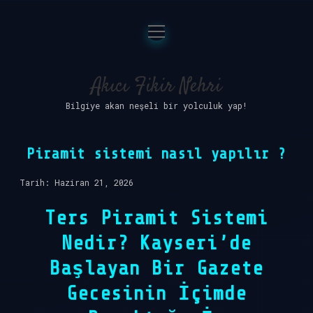
menüyü
Anasayfa
aç
Gizlilik Politikası
Akıcı Fikir Nehri
Bilgiye akan neşeli bir yolculuk yap!
Yasal Uyarı
Hakkımızda
Piramit sistemi nasıl yapılır ?
Tarih: Haziran 21, 2026
Ters Piramit Sistemi
Nedir? Kayseri’de
Başlayan Bir Gazete
Gecesinin İçimde