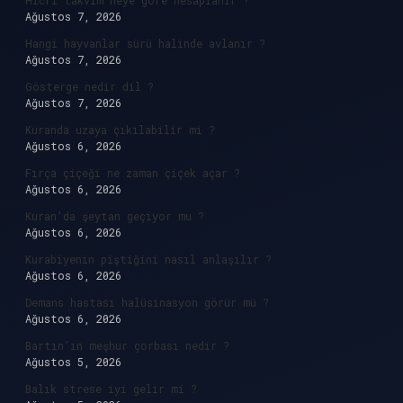
Hicri takvim neye göre hesaplanır ?
Ağustos 7, 2026
Hangi hayvanlar sürü halinde avlanır ?
Ağustos 7, 2026
Gösterge nedir dil ?
Ağustos 7, 2026
Kuranda uzaya çıkılabilir mi ?
Ağustos 6, 2026
Fırça çiçeği ne zaman çiçek açar ?
Ağustos 6, 2026
Kuran’da şeytan geçiyor mu ?
Ağustos 6, 2026
Kurabiyenin piştiğini nasıl anlaşılır ?
Ağustos 6, 2026
Demans hastası halüsinasyon görür mü ?
Ağustos 6, 2026
Bartın’ın meşhur çorbası nedir ?
Ağustos 5, 2026
Balık strese iyi gelir mi ?