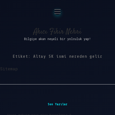
menüyü
Anasayfa
aç
Gizlilik Politikası
Akıcı Fikir Nehri
Bilgiye akan neşeli bir yolculuk yap!
Yasal Uyarı
Hakkımızda
Etiket:
Altay SK ismi nereden gelir
Sitemap
Sidebar
Son Yazılar